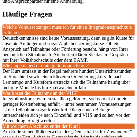
und Ansprechpartner für eine Anmeldung.
Häufige Fragen
Welche Voraussetzungen muss ich für einen Integrationssprachkurs
erfüllen?
Deutschkenntnisse sind keine Voraussetzung, denn es gibt Kurse für
absolute Anfänger und sogar Alphabetisierungskurse. Ob ein
Anspruch auf Teilnahme oder Förderung besteht, hängt von Ihrer
persönlichen Situation ab. Am besten klären Sie das im Gespräch
mit Ihrer Volkshochschule oder dem BAMF.
Wie lange dauert ein Integrationssprachkurs?
Der Kurs umfasst in der Regel mehrere hundert Unterrichtsstunden
im Sprachteil sowie einen kürzeren Orientierungskurs. Je nach
Lerntempo und Kursform erstreckt sich die Teilnahme häufig über
mehrere Monate bis hin zu etwa einem Jahr.
Was kostet die Teilnahme an der VHS?
Integrationskurse werden staatlich gefördert, sodass meist nur ein
geringer Kostenbeitrag anfällt – unter bestimmten Voraussetzungen
ist die Teilnahme sogar kostenfrei. Die genauen Beträge
unterscheiden sich je nach Einzelfall und VHS und sollten vor der
Anmeldung erfragt werden.
Mit welchem Abschluss endet der Kurs?
Am Ende stehen üblicherweise der „Deutsch-Test für Zuwanderer“