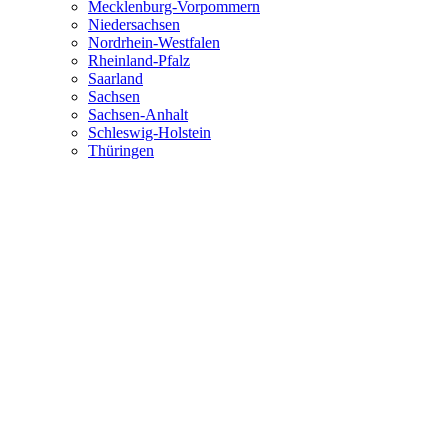
Mecklenburg-Vorpommern
Niedersachsen
Nordrhein-Westfalen
Rheinland-Pfalz
Saarland
Sachsen
Sachsen-Anhalt
Schleswig-Holstein
Thüringen