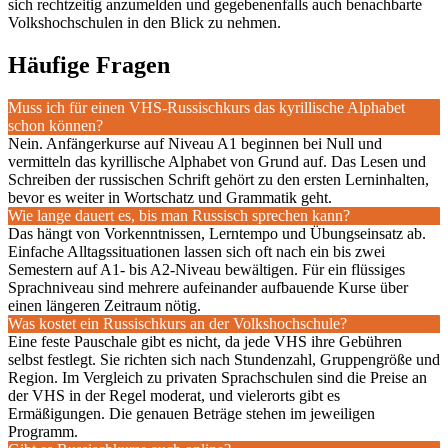
sich rechtzeitig anzumelden und gegebenenfalls auch benachbarte
Volkshochschulen in den Blick zu nehmen.
Häufige Fragen
Muss ich für einen VHS-Russischkurs das kyrillische Alphabet
schon können?
Nein. Anfängerkurse auf Niveau A1 beginnen bei Null und
vermitteln das kyrillische Alphabet von Grund auf. Das Lesen und
Schreiben der russischen Schrift gehört zu den ersten Lerninhalten,
bevor es weiter in Wortschatz und Grammatik geht.
Wie lange dauert es, bis man Russisch sprechen kann?
Das hängt von Vorkenntnissen, Lerntempo und Übungseinsatz ab.
Einfache Alltagssituationen lassen sich oft nach ein bis zwei
Semestern auf A1- bis A2-Niveau bewältigen. Für ein flüssiges
Sprachniveau sind mehrere aufeinander aufbauende Kurse über
einen längeren Zeitraum nötig.
Was kostet ein Russischkurs an der Volkshochschule?
Eine feste Pauschale gibt es nicht, da jede VHS ihre Gebühren
selbst festlegt. Sie richten sich nach Stundenzahl, Gruppengröße und
Region. Im Vergleich zu privaten Sprachschulen sind die Preise an
der VHS in der Regel moderat, und vielerorts gibt es
Ermäßigungen. Die genauen Beträge stehen im jeweiligen
Programm.