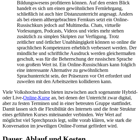
Bildungswesens profitieren können. Auf den ersten Blick
handelt es sich um einen gewöhnlichen Fernlehrgang,
schließlich ist auch hier Distanzunterricht angesagt. Anders
als bei einem althergebrachten Fernkurs setzt ein Online-
Russischkurs jedoch auf Multimedia. Chats, virtuelle
Vorlesungen, Podcasts, Videos und vieles mehr stehen
zusätzlich zu simplen Skripten zur Verfügung. Trotz
zeitlicher und örtlicher Unabhängigkeit können so online die
sprachlichen Kompetenzen erheblich verbessert werden. Der
mündliche und schriftliche Ausdruck werden gleichermaßen
geschult, was für die Beherrschung der russischen Sprache
von großem Wert ist. Ein Online-Russischkurs kann folglich
eine interessante Alternative zu gewöhnlichem
Sprachunterricht sein, der Präsenzen vor Ort erfordert und
zuweilen mit den Arbeitszeiten kollidieren kann.
Viele Volkshochschulen bieten inzwischen auch sogenannte Hybrid-
oder Live-
Online-Kurse
an, bei denen der Unterricht zwar digital,
aber zu festen Terminen und in einer betreuten Gruppe stattfindet.
Damit lassen sich die Flexibilität des Internets und die feste Struktur
eines geführten Kurses miteinander verbinden. Wer Wert auf
möglichst viel Sprechpraxis legt, sollte vorab klären, wie stark die
Konversation im jeweiligen Online-Format gefördert wird.
Dauer, Ablauf und Kosten