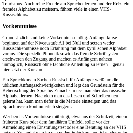
Tourismus. Auch reine Freude am Sprachenlernen und der Reiz, ein
fremdes Alphabet zu meistern, führen viele in einen VHS-
Russischkurs.
Vorkenntnisse
Grundsätzlich sind keine Vorkenntnisse nötig. Anfängerkurse
beginnen auf der Niveaustufe A1 bei Null und setzen weder
Russischkenntnisse noch Erfahrung mit dem kyrillischen Alphabet
voraus. Die spezielle Phonetik sowie das fremde Schriftsystem
erschweren den Zugang und machen es Anfängern nahezu
unmöglich, Russisch ohne fachliche Anleitung zu lernen – genau
hier setzt der Kurs an.
Ein Sprachkurs in Sachen Russisch für Anfänger weiß um die
üblichen Anfangsschwierigkeiten und legt den Grundstein für die
Beherrschung der Sprache. Zunächst muss man aber das russische
Alphabet lernen. Nachdem man das Lesen und Schreiben neu
gelernt hat, kann man tiefer in die Materie einsteigen und das
Sprachniveau kontinuierlich steigern.
Wer bereits Vorkenntnisse mitbringt, etwa aus der Schulzeit, einem
früheren Kurs oder dem familiären Umfeld, sollte vor der
Anmeldung einen Einstufungstest oder eine Beratung an der VHS
nutzen. So landet man im passenden Folgekurs und ist weder unter-