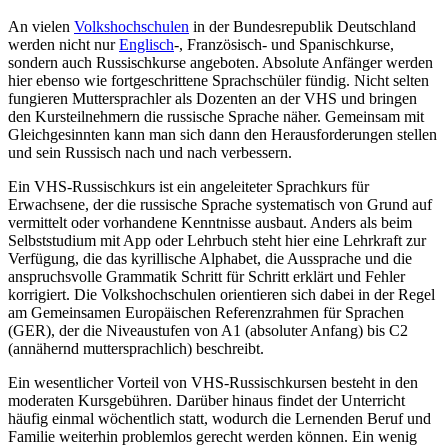
An vielen
Volkshochschulen
in der Bundesrepublik Deutschland
werden nicht nur
Englisch
-, Französisch- und Spanischkurse,
sondern auch Russischkurse angeboten. Absolute Anfänger werden
hier ebenso wie fortgeschrittene Sprachschüler fündig. Nicht selten
fungieren Muttersprachler als Dozenten an der VHS und bringen
den Kursteilnehmern die russische Sprache näher. Gemeinsam mit
Gleichgesinnten kann man sich dann den Herausforderungen stellen
und sein Russisch nach und nach verbessern.
Ein VHS-Russischkurs ist ein angeleiteter Sprachkurs für
Erwachsene, der die russische Sprache systematisch von Grund auf
vermittelt oder vorhandene Kenntnisse ausbaut. Anders als beim
Selbststudium mit App oder Lehrbuch steht hier eine Lehrkraft zur
Verfügung, die das kyrillische Alphabet, die Aussprache und die
anspruchsvolle Grammatik Schritt für Schritt erklärt und Fehler
korrigiert. Die Volkshochschulen orientieren sich dabei in der Regel
am Gemeinsamen Europäischen Referenzrahmen für Sprachen
(GER), der die Niveaustufen von A1 (absoluter Anfang) bis C2
(annähernd muttersprachlich) beschreibt.
Ein wesentlicher Vorteil von VHS-Russischkursen besteht in den
moderaten Kursgebühren. Darüber hinaus findet der Unterricht
häufig einmal wöchentlich statt, wodurch die Lernenden Beruf und
Familie weiterhin problemlos gerecht werden können. Ein wenig