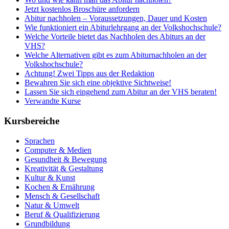
Jetzt kostenlos Broschüre anfordern
Abitur nachholen – Voraussetzungen, Dauer und Kosten
Wie funktioniert ein Abiturlehrgang an der Volkshochschule?
Welche Vorteile bietet das Nachholen des Abiturs an der
VHS?
Welche Alternativen gibt es zum Abiturnachholen an der
Volkshochschule?
Achtung! Zwei Tipps aus der Redaktion
Bewahren Sie sich eine objektive Sichtweise!
Lassen Sie sich eingehend zum Abitur an der VHS beraten!
Verwandte Kurse
Kursbereiche
Sprachen
Computer & Medien
Gesundheit & Bewegung
Kreativität & Gestaltung
Kultur & Kunst
Kochen & Ernährung
Mensch & Gesellschaft
Natur & Umwelt
Beruf & Qualifizierung
Grundbildung