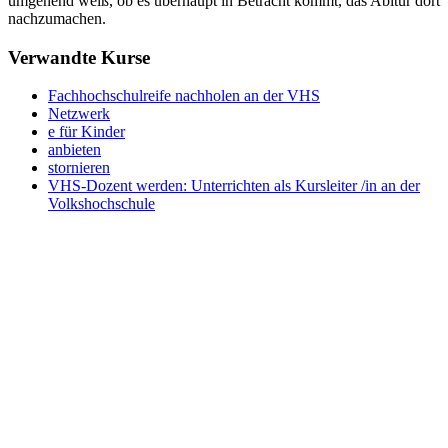
umgehend weiß, ob es überhaupt in Betracht kommt, das Abitur dort
nachzumachen.
Verwandte Kurse
Fachhochschulreife nachholen an der VHS
Netzwerk
e für Kinder
anbieten
stornieren
VHS-Dozent werden: Unterrichten als Kursleiter /in an der
Volkshochschule