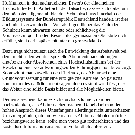
Hoffnungen in den nachträglichen Erwerb der allgemeinen
Hochschulreife. In Anbetracht der Tatsache, dass es sich dabei um
den höchsten allgemeinbildenden Schulabschluss innerhalb des
Bildungssystems der Bundesrepublik Deutschland handelt, ist dies
auch nicht verwunderlich. Wer als Jugendlicher das Ende der
Schulzeit kaum abwarten konnte oder schlichtweg die
Voraussetzungen für den Besuch der gymnasialen Oberstufe nicht
erfüllte, sieht darin später mitunter ein großes Manko.
Dazu trägt nicht zuletzt auch die Entwicklung der Arbeitswelt bei,
denn nicht selten werden spezielle Abiturientenausbildungen
angeboten oder Absolventen eines Hochschulstudiums bei der
Besetzung einer verantwortungsvollen Führungsposition bevorzugt.
So gewinnt man zuweilen den Eindruck, das Abitur sei eine
Grundvoraussetzung für eine erfolgreiche Karriere. So pauschal
kann man dies natürlich nicht sagen, doch es steht wohl fest, dass
das Abitur eine solide Basis bildet und alle Möglichkeiten bietet.
Dementsprechend kann es sich durchaus lohnen, darüber
nachzudenken, das Abitur nachzumachen. Dabei darf man den
hohen Anspruch dieses Unterfangens allerdings nicht unterschätzen.
Um zu ergründen, ob und wie man das Abitur nachholen möchte
beziehungsweise kann, sollte man vorab gut recherchieren und das
kostenlose Informationsmaterial unverbindlich anfordern.