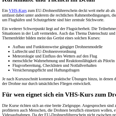
Ein
VHS-Kurs
zum EU-Drohnenführerschein deckt weit mehr ab als das
umfasst dabei unter anderem die rechtlichen Rahmenbedingungen, di
um Flughäfen und Schutzgebiete sind hier zentrale Stichworte.
Ein weiterer Schwerpunkt liegt auf der Flugsicherheit. Die Teilnehme
Situationen in der Luft vermeiden. Auch das Thema Datenschutz und P
Themenfelder bilden meist das Gerüst eines solchen Kurses:
Aufbau und Funktionsweise gängiger Drohnenmodelle
Luftrecht und EU-Drohnenverordnung
Meteorologie und Einfluss des Wetters auf den Flug
menschliche Wahrnehmung und Reaktionsfähigkeit als Pilot/in
Flugvorbereitung, Checklisten und Notfallverhalten
Versicherungspflicht und Haftungsfragen
Je nach Kurszuschnitt kommen praktische Übungen hinzu, in denen das
der Drohne nur durch tatsächliches Fliegen entwickelt.
Für wen eignet sich ein VHS-Kurs zum Dr
Die Kurse richten sich an eine breite Zielgruppe. Angesprochen sind 
profitieren auch Menschen, die Drohnen beruflich einsetzen wollen, 
Videoaufnahmen. Da der EU-Drohnenführerschein nicht zwischen priv