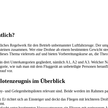
tlich?
eitliches Regelwerk für den Betrieb unbemannter Luftfahrzeuge. Der 
austeinen zusammen. Wer eine Drohne ab einem bestimmten Gewicht steue
dieses Thema vielerorts auf und bieten Vorbereitungskurse an, die Theor
in drei Unterkategorien gegliedert, nämlich A1, A2 und A3. Welcher N
egorie, wie nah man mit dem Fluggerät an unbeteiligte Personen heranfli
rauf vor.
otenzeugnis im Überblick
y- und Gelegenheitspiloten relevant sind. Beide werden im Rahmen pa
:
Er richtet sich an Einsteiger und deckt das Fliegen mit leichteren D
amt.
rlaubt unter bestimmten Voraussetzungen ein Fliegen mit geringerem Ab