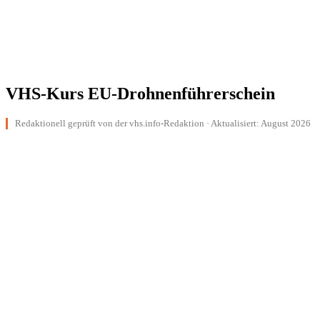
VHS-Kurs EU-Drohnenführerschein
Redaktionell geprüft von der vhs.info-Redaktion · Aktualisiert: August 2026