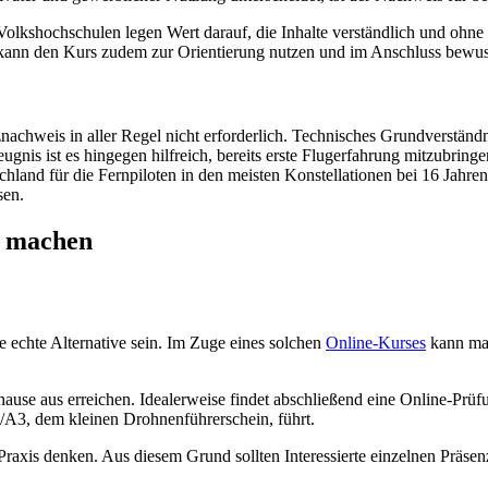
olkshochschulen legen Wert darauf, die Inhalte verständlich und ohne
 kann den Kurs zudem zur Orientierung nutzen und im Anschluss bewus
chweis in aller Regel nicht erforderlich. Technisches Grundverständ
nis ist es hingegen hilfreich, bereits erste Flugerfahrung mitzubringen
hland für die Fernpiloten in den meisten Konstellationen bei 16 Jahren
sen.
s machen
echte Alternative sein. Im Zuge eines solchen
Online-Kurses
kann ma
use aus erreichen. Idealerweise findet abschließend eine Online-Prüfun
3, dem kleinen Drohnenführerschein, führt.
axis denken. Aus diesem Grund sollten Interessierte einzelnen Präse