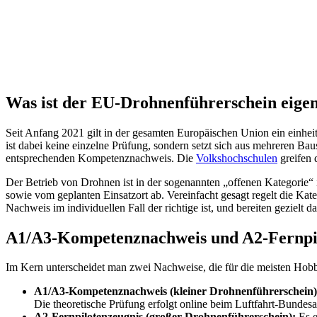
Was ist der EU-Drohnenführerschein eigen
Seit Anfang 2021 gilt in der gesamten Europäischen Union ein einh
ist dabei keine einzelne Prüfung, sondern setzt sich aus mehreren B
entsprechenden Kompetenznachweis. Die
Volkshochschulen
greifen 
Der Betrieb von Drohnen ist in der sogenannten „offenen Kategorie“ 
sowie vom geplanten Einsatzort ab. Vereinfacht gesagt regelt die Kat
Nachweis im individuellen Fall der richtige ist, und bereiten gezielt da
A1/A3-Kompetenznachweis und A2-Fernpil
Im Kern unterscheidet man zwei Nachweise, die für die meisten Hobb
A1/A3-Kompetenznachweis (kleiner Drohnenführerschein)
Die theoretische Prüfung erfolgt online beim Luftfahrt-Bundes
A2-Fernpilotenzeugnis (großer Drohnenführerschein):
Es e