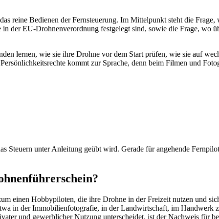
 reine Bedienen der Fernsteuerung. Im Mittelpunkt steht die Frage, wi
e in der EU-Drohnenverordnung festgelegt sind, sowie die Frage, wo ü
nden lernen, wie sie ihre Drohne vor dem Start prüfen, wie sie auf wec
ersönlichkeitsrechte kommt zur Sprache, denn beim Filmen und Fotogra
 Steuern unter Anleitung geübt wird. Gerade für angehende Fernpiloten
ohnenführerschein?
zum einen Hobbypiloten, die ihre Drohne in der Freizeit nutzen und sic
etwa in der Immobilienfotografie, in der Landwirtschaft, im Handwerk 
ater und gewerblicher Nutzung unterscheidet, ist der Nachweis für be