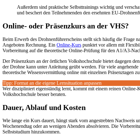
Außerdem sind praktische Selbsttrainings wichtig und versch
und beschert den Teilnehmenden den ersehnten EU-Drohnenfü
Online- oder Präsenzkurs an der VHS?
Beim Erwerb des Drohnenführerscheins stellt sich häufig die Frage 
Angeboten Rechnung. Ein
Online-Kurs
punktet vor allem mit Flexibil
Vorbereitung auf die theoretische Online-Prüfung für den A1/A3-Nach
Der Präsenzkurs an der örtlichen Volkshochschule bietet dagegen den
der Drohne kann unter Anleitung geübt werden. Für viele angehende Fe
theoretische Wissensvermittlung online mit einzelnen Präsenztagen z
Tipp: Format an die eigene Lernsituation anpassen
Wer diszipliniert eigenständig lernt, kommt mit einem reinen Onlin
Volkshochschule besser beraten.
Dauer, Ablauf und Kosten
Wie lange ein Kurs dauert, hängt stark vom angestrebten Nachweis 
Wochenendtag oder an wenigen Abenden absolvieren. Die Vorbereitung
Selbststudium hinzukommen.