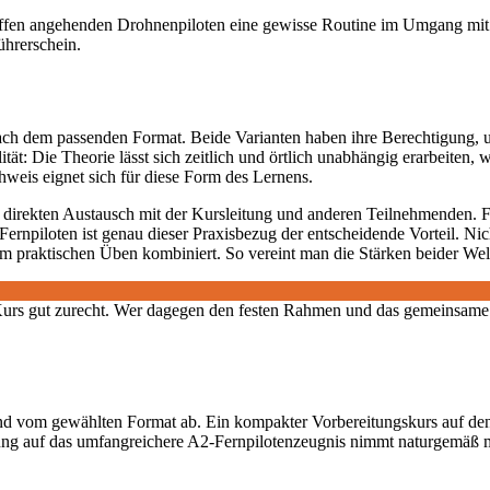
affen angehenden Drohnenpiloten eine gewisse Routine im Umgang mit 
hrerschein.
nach dem passenden Format. Beide Varianten haben ihre Berechtigung, 
ität: Die Theorie lässt sich zeitlich und örtlich unabhängig erarbeiten,
weis eignet sich für diese Form des Lernens.
 direkten Austausch mit der Kursleitung und anderen Teilnehmenden. F
rnpiloten ist genau dieser Praxisbezug der entscheidende Vorteil. Nic
um praktischen Üben kombiniert. So vereint man die Stärken beider Wel
e-Kurs gut zurecht. Wer dagegen den festen Rahmen und das gemeinsame 
und vom gewählten Format ab. Ein kompakter Vorbereitungskurs auf de
 auf das umfangreichere A2-Fernpilotenzeugnis nimmt naturgemäß mehr