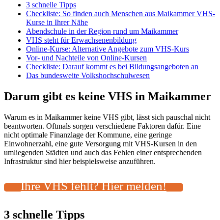
3 schnelle Tipps
Checkliste: So finden auch Menschen aus Maikammer VHS-
Kurse in Ihrer Nähe
Abendschule in der Region rund um Maikammer
VHS steht für Erwachsenenbildung
Online-Kurse: Alternative Angebote zum VHS-Kurs
Vor- und Nachteile von Online-Kursen
Checkliste: Darauf kommt es bei Bildungsangeboten an
Das bundesweite Volkshochschulwesen
Darum gibt es keine VHS in Maikammer
Warum es in Maikammer keine VHS gibt, lässt sich pauschal nicht
beantworten. Oftmals sorgen verschiedene Faktoren dafür. Eine
nicht optimale Finanzlage der Kommune, eine geringe
Einwohnerzahl, eine gute Versorgung mit VHS-Kursen in den
umliegenden Städten und auch das Fehlen einer entsprechenden
Infrastruktur sind hier beispielsweise anzuführen.
Ihre VHS fehlt? Hier melden!
3 schnelle Tipps