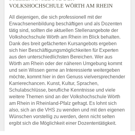
VOLKSHOCHSCHULE WÖRTH AM RHEIN
KREIS-VOLKSHOCHSCHULE
All diejenigen, die sich professionell mit der
ORTENAU
Erwachsenenbildung beschäftigen und als Dozenten
tätig sind, sollten die aktuellen Stellenangebote der
Adresse:
Oberacherner Str. 19, 77855 Achern
Volkshochschule Wörth am Rhein im Blick behalten.
Aktualisiert: August 2021
Dank des breit gefächerten Kursangebots ergeben
sich hier Beschäftigungsmöglichkeiten für Experten
VOLKSHOCHSCHULE DER
aus den unterschiedlichsten Bereichen. Wer aus
STADT AHLEN
Wörth am Rhein oder der näheren Umgebung kommt
und sein Wissen gerne an Interessierte weitergeben
Adresse:
Markt 15, 59227 Ahlen
möchte, kommt hier in den Genuss vielversprechender
Aktualisiert: August 2021
Karrierechancen. Kunst, Kultur, Sprachen,
Schulabschlüsse, berufliche Kenntnisse und viele
VOLKSHOCHSCHULE DER
weitere Themen sind an der Volkshochschule Wörth
STADT AHRENSBURG
am Rhein in Rheinland-Pfalz gefragt. Es lohnt sich
also, sich an die VHS zu wenden und mit den eigenen
Adresse:
Bahnhofstr. 24, vhs-Haus, 22926
Wünschen vorstellig zu werden, denn nicht selten
Ahrensburg
ergibt sich die Möglichkeit einer Dozententätigkeit.
Aktualisiert: August 2021