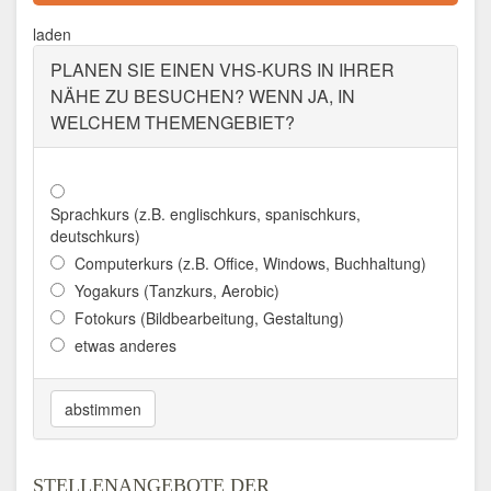
Adresse:
Peterstr. 21-25, 52062 Aachen
laden
Aktualisiert: August 2021
PLANEN SIE EINEN VHS-KURS IN IHRER
VOLKSHOCHSCHULE AALEN
NÄHE ZU BESUCHEN? WENN JA, IN
WELCHEM THEMENGEBIET?
Adresse:
Im Torhaus, Gmünder Str. 9, 73430
Aalen
Aktualisiert: August 2021
Sprachkurs (z.B. englischkurs, spanischkurs,
VOLKSHOCHSCHULE
deutschkurs)
ABENSBERG
Computerkurs (z.B. Office, Windows, Buchhaltung)
Yogakurs (Tanzkurs, Aerobic)
Adresse:
Stadtplatz 1, 93326 Abensberg
Fotokurs (Bildbearbeitung, Gestaltung)
Aktualisiert: August 2021
etwas anderes
VOLKSHOCHSCHULE
ABERLAND
abstimmen
Adresse:
Amtsgerichtstraße 6 - 8, 94209
Regen
STELLENANGEBOTE DER
Aktualisiert: August 2021