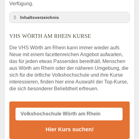
Verfügung.
Inhaltsverzeichnis
VHS Nebenstelle in Wörth am Rhein und
Umgebung
VHS WÖRTH AM RHEIN KURSE
3 Tipps
Die VHS Wörth am Rhein kann immer wieder aufs
Abendschule Wörth am Rhein Kurssuche
Neue mit einem facettenreichen Angebot aufwarten,
VHS Wörth am Rhein Kurse
das für jeden etwas Passendes bereithält. Menschen
VHS Wörth am Rhein – Öffnungszeiten und
aus Wörth am Rhein oder der näheren Umgebung, die
Telefonnummer
sich für die örtliche Volkshochschule und ihre Kurse
interessieren, finden hier eine Auswahl der Top-Kurse,
Stellenangebote der Volkshochschule Wörth
die sich besonderer Beliebtheit erfreuen.
am Rhein
Online-Kurse – Alternative Angebote zum
VHS-Kurs
Alternativen zum VHS Programm 2026 in
Wörth am Rhein