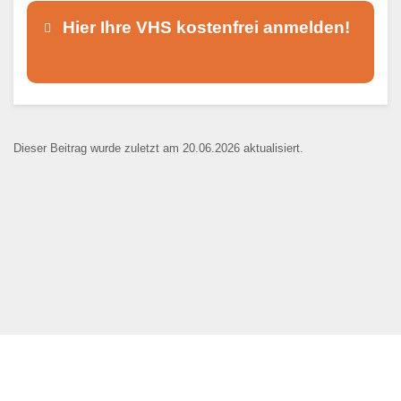
Hier Ihre VHS kostenfrei anmelden!
Dieser Teil dient lediglich zur
Kontaktaufnahme und ist nicht
Dieser Beitrag wurde zuletzt am 20.06.2026 aktualisiert.
öffentlich sichtbar.
Ansprechpartner
*
E-Mail
*