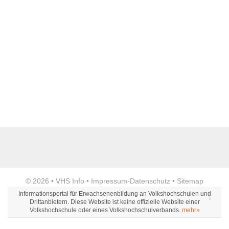
Name der Bildungseinrichtung
*
Standort
*
Anzeige
© 2026 •
VHS Info
•
Impressum
-
Datenschutz
•
Sitemap
Webseite
Informationsportal für Erwachsenenbildung an Volkshochschulen und
Drittanbietern. Diese Website ist keine offizielle Website einer
Volkshochschule oder eines Volkshochschulverbands.
mehr»