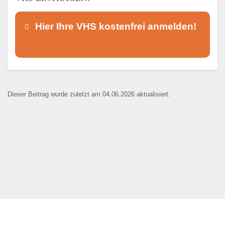
Hier Ihre VHS kostenfrei anmelden!
Dieser Teil dient lediglich zur
Kontaktaufnahme und ist nicht
Dieser Beitrag wurde zuletzt am 04.06.2026 aktualisiert.
öffentlich sichtbar.
Ansprechpartner
*
E-Mail
*