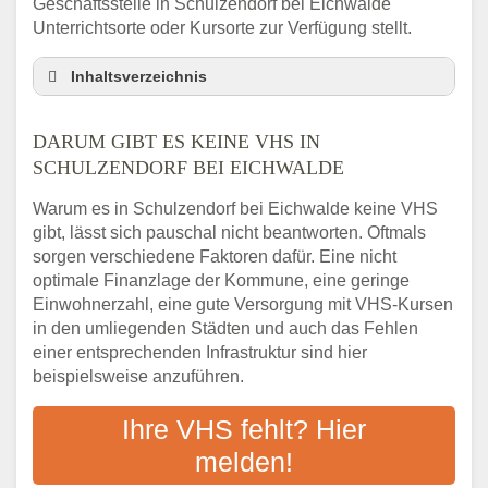
Geschäftsstelle in Schulzendorf bei Eichwalde
Unterrichtsorte oder Kursorte zur Verfügung stellt.
Inhaltsverzeichnis
Darum gibt es keine VHS in Schulzendorf bei
Eichwalde
DARUM GIBT ES KEINE VHS IN
3 schnelle Tipps
SCHULZENDORF BEI EICHWALDE
Checkliste: So finden auch Menschen aus
Warum es in Schulzendorf bei Eichwalde keine VHS
Schulzendorf bei Eichwalde VHS-Kurse in
gibt, lässt sich pauschal nicht beantworten. Oftmals
Ihrer Nähe
sorgen verschiedene Faktoren dafür. Eine nicht
Abendschule in der Region rund um
optimale Finanzlage der Kommune, eine geringe
Schulzendorf bei Eichwalde
Einwohnerzahl, eine gute Versorgung mit VHS-Kursen
VHS steht für Erwachsenenbildung
in den umliegenden Städten und auch das Fehlen
Online-Kurse: Alternative Angebote zum
einer entsprechenden Infrastruktur sind hier
VHS-Kurs
beispielsweise anzuführen.
Vor- und Nachteile von Online-Kursen
Ihre VHS fehlt? Hier
Checkliste: Darauf kommt es bei
Bildungsangeboten an
melden!
Das bundesweite Volkshochschulwesen