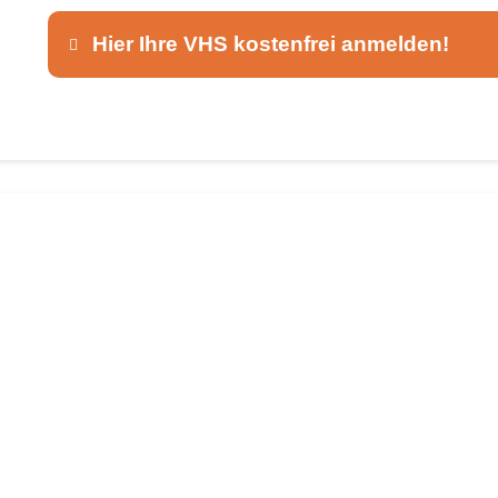
Hier Ihre VHS kostenfrei anmelden!
Dieser Teil dient lediglich zur Kontaktaufnah
Ansprechpartner
*
E-Mail
*