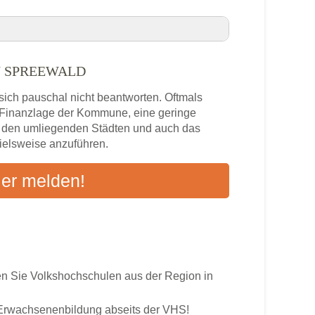
d
/ SPREEWALD
au / Spreewald VHS-Kurse in Ihrer Nähe
sich pauschal nicht beantworten. Oftmals
Spreewald
e Finanzlage der Kommune, eine geringe
n den umliegenden Städten und auch das
pielsweise anzuführen.
s
ier melden!
ten an
 Sie Volkshochschulen aus der Region in
r Erwachsenenbildung abseits der VHS!