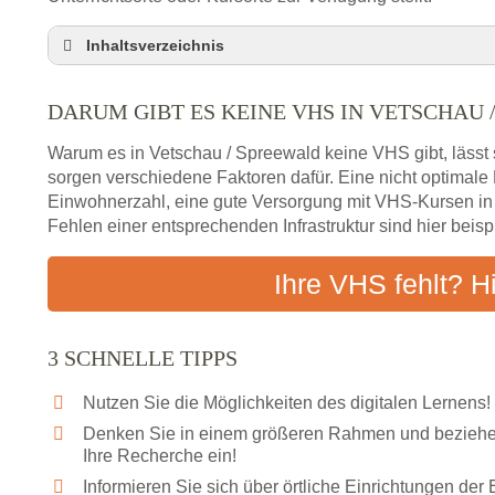
Inhaltsverzeichnis
Darum gibt es keine VHS in Vetschau / Spreewal
DARUM GIBT ES KEINE VHS IN VETSCHAU 
3 schnelle Tipps
Checkliste: So finden auch Menschen aus Vetsch
Warum es in Vetschau / Spreewald keine VHS gibt, lässt 
Abendschule in der Region rund um Vetschau / 
sorgen verschiedene Faktoren dafür. Eine nicht optimal
Einwohnerzahl, eine gute Versorgung mit VHS-Kursen i
VHS steht für Erwachsenenbildung
Fehlen einer entsprechenden Infrastruktur sind hier beis
Online-Kurse: Alternative Angebote zum VHS-Kur
Vor- und Nachteile von Online-Kursen
Ihre VHS fehlt? H
Checkliste: Darauf kommt es bei Bildungsangebo
Das bundesweite Volkshochschulwesen
3 SCHNELLE TIPPS
Nutzen Sie die Möglichkeiten des digitalen Lernens!
Denken Sie in einem größeren Rahmen und beziehen
Ihre Recherche ein!
Informieren Sie sich über örtliche Einrichtungen de