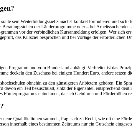
agen?
te sein Weiterbildungsziel zunächst konkret formulieren und sich dann
 Beratungsstellen der Länderprogramme oder – bei Arbeitssuchenden – 
ogrammen vor der verbindlichen Kursanmeldung erfolgen. Wer sich erst 
prüft, das Kursziel besprochen und bei Vorlage der erforderlichen Unt
eiligen Programm und vom Bundesland abhängt. Verbreitet ist das Prinzi
mme deckeln den Zuschuss bei einigen Hundert Euro, andere setzen di
Volkshochschulen ohnehin zu den günstigeren Anbietern gehören. Ein 
 davon ein Teil bezuschusst, sinkt der Eigenanteil entsprechend deutl
s Förderprogramms entnehmen, da sich Gebühren und Förderhöhen re
n?
 neue Qualifikationen sammelt, fragt sich zu Recht, wie oft eine Fö
Person innerhalb eines bestimmten Zeitraums nur ein Gutschein eingese