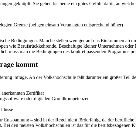
ungen geknüpft. Sie geben bis heute ein gutes Gefühl dafür, an welch
gelegten Grenze (bei gemeinsam Veranlagten entsprechend höher)
tische Bedingungen. Manche stellen weniger auf das Einkommen ab und 
uppen wie Berufsrückkehrende, Beschäftigte kleiner Unternehmen oder 
chlich muss man die Bedingungen des konkret passenden Programms pr
frage kommt
ng infrage. An der Volkshochschule fällt darunter ein großer Teil des
anerkannten Zertifikat
ngssoftware oder digitalen Grundkompetenzen
chlüsse
r Entspannung – sind in der Regel nicht förderfähig, da der berufliche
ngt. Bei den meisten Volkshochschulen ist das für die berufsbezogenen 