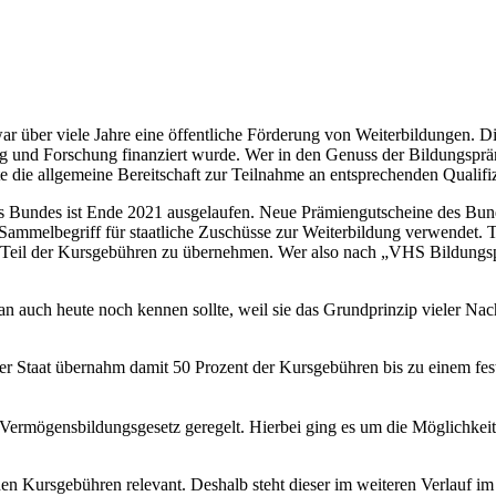
r über viele Jahre eine öffentliche Förderung von Weiterbildungen. Die
und Forschung finanziert wurde. Wer in den Genuss der Bildungsprämie 
lte die allgemeine Bereitschaft zur Teilnahme an entsprechenden Quali
undes ist Ende 2021 ausgelaufen. Neue Prämiengutscheine des Bundes 
Sammelbegriff für staatliche Zuschüsse zur Weiterbildung verwendet. T
nen Teil der Kursgebühren zu übernehmen. Wer also nach „VHS Bildungs
n auch heute noch kennen sollte, weil sie das Grundprinzip vieler Na
er Staat übernahm damit 50 Prozent der Kursgebühren bis zu einem fest
Vermögensbildungsgesetz geregelt. Hierbei ging es um die Möglichkeit
den Kursgebühren relevant. Deshalb steht dieser im weiteren Verlauf im