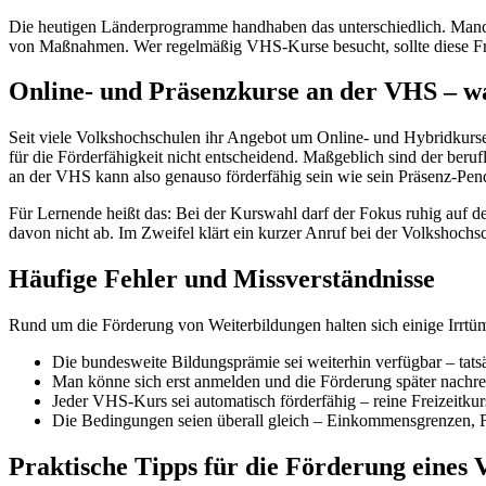
Die heutigen Länderprogramme handhaben das unterschiedlich. Manche
von Maßnahmen. Wer regelmäßig VHS-Kurse besucht, sollte diese Fre
Online- und Präsenzkurse an der VHS – wa
Seit viele Volkshochschulen ihr Angebot um Online- und Hybridkurse e
für die Förderfähigkeit nicht entscheidend. Maßgeblich sind der beru
an der VHS kann also genauso förderfähig sein wie sein Präsenz-Pen
Für Lernende heißt das: Bei der Kurswahl darf der Fokus ruhig auf 
davon nicht ab. Im Zweifel klärt ein kurzer Anruf bei der Volkshochs
Häufige Fehler und Missverständnisse
Rund um die Förderung von Weiterbildungen halten sich einige Irrtü
Die bundesweite Bildungsprämie sei weiterhin verfügbar – tats
Man könne sich erst anmelden und die Förderung später nachr
Jeder VHS-Kurs sei automatisch förderfähig – reine Freizeitkur
Die Bedingungen seien überall gleich – Einkommensgrenzen, F
Praktische Tipps für die Förderung eines