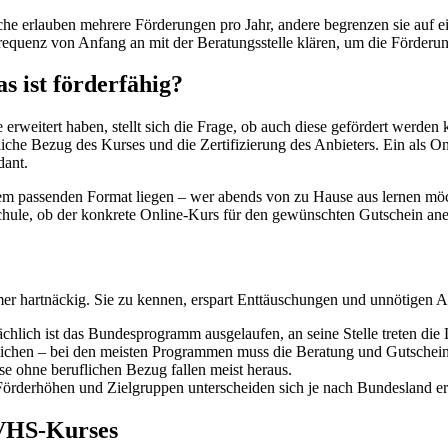
 erlauben mehrere Förderungen pro Jahr, andere begrenzen sie auf ei
quenz von Anfang an mit der Beratungsstelle klären, um die Förderung
s ist förderfähig?
rweitert haben, stellt sich die Frage, ob auch diese gefördert werden k
fliche Bezug des Kurses und die Zertifizierung des Anbieters. Ein als O
dant.
dem passenden Format liegen – wer abends von zu Hause aus lernen möc
chule, ob der konkrete Online-Kurs für den gewünschten Gutschein aner
mer hartnäckig. Sie zu kennen, erspart Enttäuschungen und unnötigen 
ächlich ist das Bundesprogramm ausgelaufen, an seine Stelle treten di
eichen – bei den meisten Programmen muss die Beratung und Gutschein
se ohne beruflichen Bezug fallen meist heraus.
örderhöhen und Zielgruppen unterscheiden sich je nach Bundesland er
 VHS-Kurses