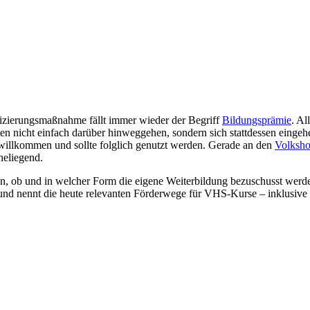
izierungsmaßnahme fällt immer wieder der Begriff
Bildungsprämie
. Al
ten nicht einfach darüber hinweggehen, sondern sich stattdessen einge
 willkommen und sollte folglich genutzt werden. Gerade an den
Volksho
heliegend.
sen, ob und in welcher Form die eigene Weiterbildung bezuschusst werd
, und nennt die heute relevanten Förderwege für VHS-Kurse – inklusive 