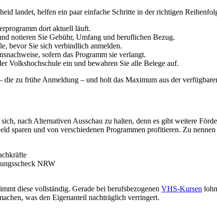
 landet, helfen ein paar einfache Schritte in der richtigen Reihenfol
rprogramm dort aktuell läuft.
nd notieren Sie Gebühr, Umfang und beruflichen Bezug.
le, bevor Sie sich verbindlich anmelden.
nsnachweise, sofern das Programm sie verlangt.
 der Volkshochschule ein und bewahren Sie alle Belege auf.
in – die zu frühe Anmeldung – und holt das Maximum aus der verfügbare
 sich, nach Alternativen Ausschau zu halten, denn es gibt weitere Förd
eld sparen und von verschiedenen Programmen profitieren. Zu nennen 
achkräfte
ldungsscheck NRW
rnimmt diese vollständig. Gerade bei berufsbezogenen
VHS-Kursen
lohn
achen, was den Eigenanteil nachträglich verringert.