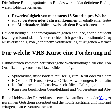
Die frühere Bildungsprämie des Bundes war an klar definierte Beding
waren folgende Kriterien:
Erwerbstätigkeit
von
mindestens 15 Stunden pro Woche
ein zu
versteuerndes Jahreseinkommen
unterhalb einer fest
ein
Mindestalter
, üblicherweise ab dem Erwachsenenalter
Bei den heutigen Länderprogrammen gelten ähnliche, aber nicht iden
jeweiligen Bundesland. Andere richten sich gezielt an bestimmte Gr
Missverständnis, von „der einen“ Voraussetzung auszugehen – tatsä
Für welche VHS-Kurse eine Förderung in
Grundsätzlich kommen berufsbezogene Weiterbildungen für eine Förderu
Qualifizierung zuordnen. Dazu zählen häufig:
Sprachkurse, insbesondere mit Bezug zum Beruf oder zu einem 
EDV- und IT-Kurse, etwa zu Office-Anwendungen, Buchhaltu
kaufmännische und betriebswirtschaftliche Lehrgänge
Kurse zur beruflichen Grundbildung und Vorbereitung auf Abs
Reine Hobby- oder Freizeitkurse – etwa Aquarellmalerei oder
Yoga
zu
jeweiligen Gutschein akzeptiert und die nötige Zertifizierung mitbri
erfragen, statt es vorauszusetzen.