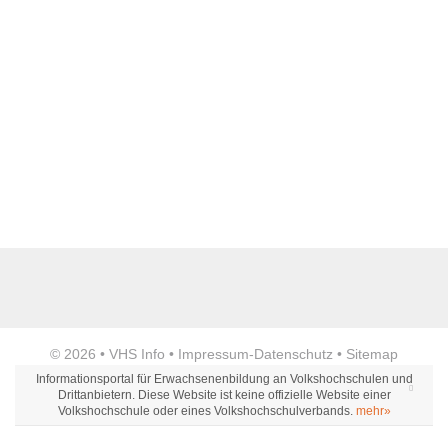
Name der Bildungseinrichtung
*
Standort
*
Anzeige
© 2026 •
VHS Info
•
Impressum
-
Datenschutz
•
Sitemap
Webseite
Informationsportal für Erwachsenenbildung an Volkshochschulen und
Drittanbietern. Diese Website ist keine offizielle Website einer
Volkshochschule oder eines Volkshochschulverbands.
mehr»