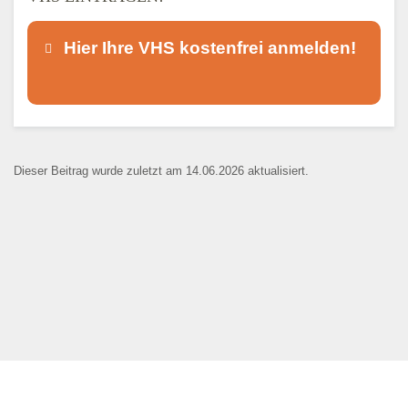
Hier Ihre VHS kostenfrei anmelden!
Dieser Teil dient lediglich zur
Kontaktaufnahme und ist nicht
Dieser Beitrag wurde zuletzt am 14.06.2026 aktualisiert.
öffentlich sichtbar.
Ansprechpartner
*
E-Mail
*