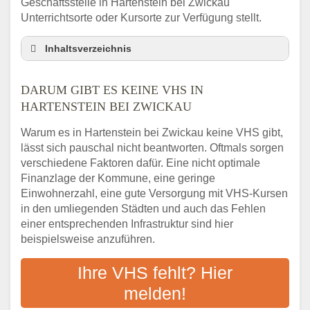
Geschäftsstelle in Hartenstein bei Zwickau
Unterrichtsorte oder Kursorte zur Verfügung stellt.
Inhaltsverzeichnis
Darum gibt es keine VHS in Hartenstein bei
Zwickau
DARUM GIBT ES KEINE VHS IN
3 schnelle Tipps
HARTENSTEIN BEI ZWICKAU
Checkliste: So finden auch Menschen aus
Warum es in Hartenstein bei Zwickau keine VHS gibt,
Hartenstein bei Zwickau VHS-Kurse in Ihrer
lässt sich pauschal nicht beantworten. Oftmals sorgen
Nähe
verschiedene Faktoren dafür. Eine nicht optimale
Abendschule in der Region rund um
Finanzlage der Kommune, eine geringe
Hartenstein bei Zwickau
Einwohnerzahl, eine gute Versorgung mit VHS-Kursen
VHS steht für Erwachsenenbildung
in den umliegenden Städten und auch das Fehlen
Online-Kurse: Alternative Angebote zum
einer entsprechenden Infrastruktur sind hier
VHS-Kurs
beispielsweise anzuführen.
Vor- und Nachteile von Online-Kursen
Ihre VHS fehlt? Hier
Checkliste: Darauf kommt es bei
Bildungsangeboten an
melden!
Das bundesweite Volkshochschulwesen