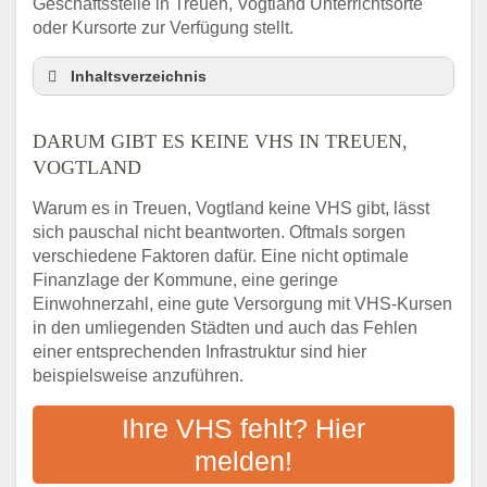
Geschäftsstelle in Treuen, Vogtland Unterrichtsorte
oder Kursorte zur Verfügung stellt.
Inhaltsverzeichnis
Darum gibt es keine VHS in Treuen,
Vogtland
DARUM GIBT ES KEINE VHS IN TREUEN,
3 schnelle Tipps
VOGTLAND
Checkliste: So finden auch Menschen aus
Warum es in Treuen, Vogtland keine VHS gibt, lässt
Treuen, Vogtland VHS-Kurse in Ihrer Nähe
sich pauschal nicht beantworten. Oftmals sorgen
Abendschule in der Region rund um Treuen,
verschiedene Faktoren dafür. Eine nicht optimale
Vogtland
Finanzlage der Kommune, eine geringe
VHS steht für Erwachsenenbildung
Einwohnerzahl, eine gute Versorgung mit VHS-Kursen
Online-Kurse: Alternative Angebote zum
in den umliegenden Städten und auch das Fehlen
VHS-Kurs
einer entsprechenden Infrastruktur sind hier
beispielsweise anzuführen.
Vor- und Nachteile von Online-Kursen
Checkliste: Darauf kommt es bei
Ihre VHS fehlt? Hier
Bildungsangeboten an
melden!
Das bundesweite Volkshochschulwesen