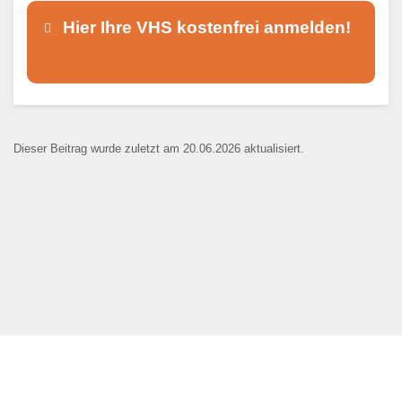
Hier Ihre VHS kostenfrei anmelden!
Dieser Teil dient lediglich zur
Kontaktaufnahme und ist nicht
Dieser Beitrag wurde zuletzt am 20.06.2026 aktualisiert.
öffentlich sichtbar.
Ansprechpartner
*
E-Mail
*