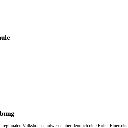
hule
ebung
im regionalen Volkshochschulwesen aber dennoch eine Rolle. Einersei