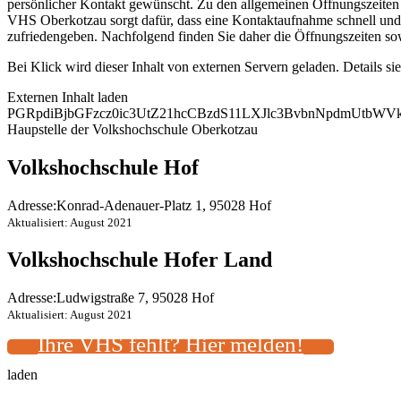
persönlicher Kontakt gewünscht. Zu den allgemeinen Öffnungszeiten k
VHS Oberkotzau sorgt dafür, dass eine Kontaktaufnahme schnell und 
zufriedengeben. Nachfolgend finden Sie daher die Öffnungszeiten s
Bei Klick wird dieser Inhalt von externen Servern geladen. Details si
Externen Inhalt laden
PGRpdiBjbGFzcz0ic3UtZ21hcCBzdS11LXJlc3BvbnNpdmUtbW
Haupstelle der Volkshochschule Oberkotzau
Volkshochschule Hof
Adresse:
Konrad-Adenauer-Platz 1, 95028 Hof
Aktualisiert: August 2021
Volkshochschule Hofer Land
Adresse:
Ludwigstraße 7, 95028 Hof
Aktualisiert: August 2021
Ihre VHS fehlt? Hier melden!
laden