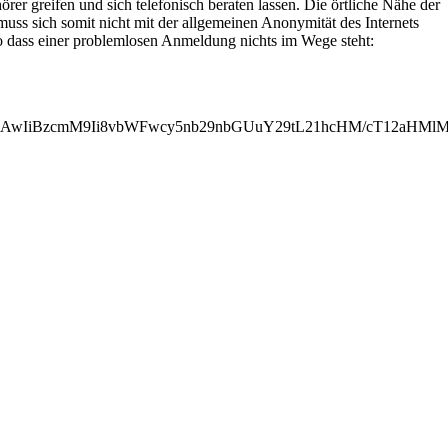
r greifen und sich telefonisch beraten lassen. Die örtliche Nähe der
ss sich somit nicht mit der allgemeinen Anonymität des Internets
o dass einer problemlosen Anmeldung nichts im Wege steht:
MjAwIiBzcmM9Ii8vbWFwcy5nb29nbGUuY29tL21hcHM/cT12aHM