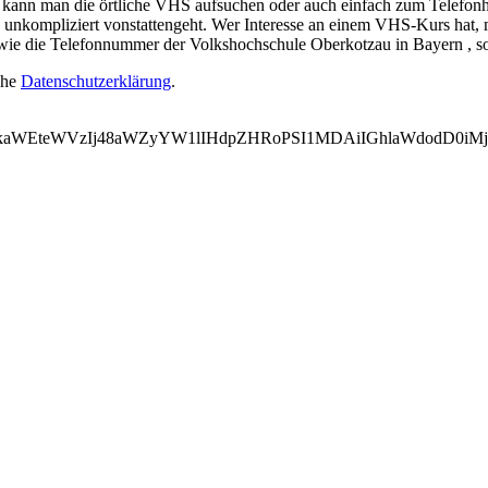
ann man die örtliche VHS aufsuchen oder auch einfach zum Telefonhöre
unkompliziert vonstattengeht. Wer Interesse an einem VHS-Kurs hat, mu
owie die Telefonnummer der Volkshochschule Oberkotzau in Bayern , s
ehe
Datenschutzerklärung
.
VkaWEteWVzIj48aWZyYW1lIHdpZHRoPSI1MDAiIGhlaWdodD0i