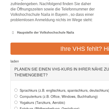
zufriedengeben. Nachfolgend finden Sie daher
die Öffnungszeiten sowie die Telefonnummer der
Volkshochschule Naila in Bayern , so dass einer
problemlosen Anmeldung nichts im Wege steht:
Haupstelle der Volkshochschule Naila
VOLKSHOCHSC
Ihre VHS fehlt? H
Adresse:
Konrad-Adenauer
laden
PLANEN SIE EINEN VHS-KURS IN IHRER NÄHE Z
THEMENGEBIET?
VOLKSHOCHSCHUL
Adresse:
Ludwigstra
Sprachkurs (z.B. englischkurs, spanischkurs, deutschkurs
Computerkurs (z.B. Office, Windows, Buchhaltung)
Yogakurs (Tanzkurs, Aerobic)
Fotokurs (Bildbearbeitung, Gestaltung)