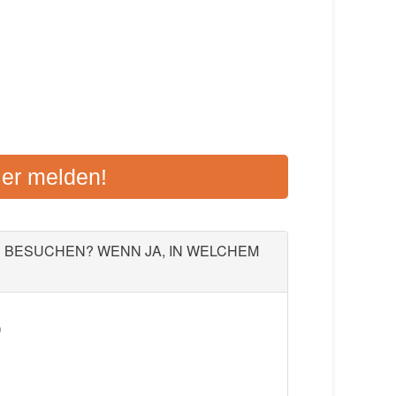
HULE HOF
ier melden!
-Platz 1, 95028 Hof
Aktualisiert: August 2021
U BESUCHEN? WENN JA, IN WELCHEM
E HOFER LAND
ße 7, 95028 Hof
)
Aktualisiert: August 2021