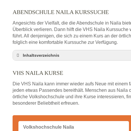
ABENDSCHULE NAILA KURSSUCHE
Angesichts der Vielfalt, die die Abendschule in Naila bie
Überblick verlieren. Dann hilft die VHS Naila Kurssuche
führt. All denjenigen, die sich zu einem Kurs an der ört
folglich eine komfortable Kurssuche zur Verfügung.
Inhaltsverzeichnis
VHS Nebenstelle in Naila und Umgebung
VHS NAILA KURSE
3 Tipps
Abendschule Naila Kurssuche
Die VHS Naila kann immer wieder aufs Neue mit einem fa
VHS Naila Kurse
jeden etwas Passendes bereithält. Menschen aus Naila o
örtliche Volkshochschule und ihre Kurse interessieren, fi
VHS Naila – Öffnungszeiten und Telefonnummer
besonderer Beliebtheit erfreuen.
Stellenangebote der Volkshochschule Naila
Online-Kurse – Alternative Angebote zum VHS-Ku
Alternativen zum VHS Programm 2026 in Naila