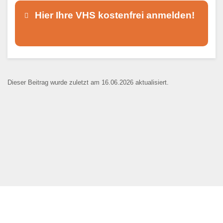
Hier Ihre VHS kostenfrei anmelden!
Dieser Teil dient lediglich zur
Kontaktaufnahme und ist nicht
Dieser Beitrag wurde zuletzt am 16.06.2026 aktualisiert.
öffentlich sichtbar.
Ansprechpartner
*
E-Mail
*