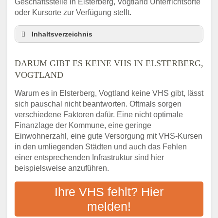
Geschäftsstelle in Elsterberg, Vogtland Unterrichtsorte
oder Kursorte zur Verfügung stellt.
Inhaltsverzeichnis
Darum gibt es keine VHS in Elsterberg,
Vogtland
DARUM GIBT ES KEINE VHS IN ELSTERBERG,
3 schnelle Tipps
VOGTLAND
Checkliste: So finden auch Menschen aus
Warum es in Elsterberg, Vogtland keine VHS gibt, lässt
Elsterberg, Vogtland VHS-Kurse in Ihrer
sich pauschal nicht beantworten. Oftmals sorgen
Nähe
verschiedene Faktoren dafür. Eine nicht optimale
Abendschule in der Region rund um
Finanzlage der Kommune, eine geringe
Elsterberg, Vogtland
Einwohnerzahl, eine gute Versorgung mit VHS-Kursen
VHS steht für Erwachsenenbildung
in den umliegenden Städten und auch das Fehlen
Online-Kurse: Alternative Angebote zum
einer entsprechenden Infrastruktur sind hier
VHS-Kurs
beispielsweise anzuführen.
Vor- und Nachteile von Online-Kursen
Ihre VHS fehlt? Hier
Checkliste: Darauf kommt es bei
Bildungsangeboten an
melden!
Das bundesweite Volkshochschulwesen