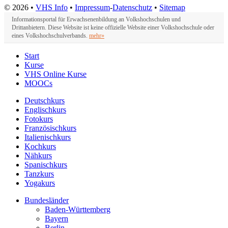
© 2026 •
VHS Info
•
Impressum
-
Datenschutz
•
Sitemap
Informationsportal für Erwachsenenbildung an Volkshochschulen und
Drittanbietern. Diese Website ist keine offizielle Website einer Volkshochschule oder
eines Volkshochschulverbands.
mehr»
Start
Kurse
VHS Online Kurse
MOOCs
Deutschkurs
Englischkurs
Fotokurs
Französischkurs
Italienischkurs
Kochkurs
Nähkurs
Spanischkurs
Tanzkurs
Yogakurs
Bundesländer
Baden-Württemberg
Bayern
Berlin