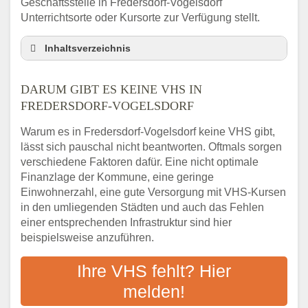
Geschäftsstelle in Fredersdorf-Vogelsdorf
Unterrichtsorte oder Kursorte zur Verfügung stellt.
Inhaltsverzeichnis
Darum gibt es keine VHS in Fredersdorf-
Vogelsdorf
DARUM GIBT ES KEINE VHS IN
3 schnelle Tipps
FREDERSDORF-VOGELSDORF
Checkliste: So finden auch Menschen aus
Warum es in Fredersdorf-Vogelsdorf keine VHS gibt,
Fredersdorf-Vogelsdorf VHS-Kurse in Ihrer
lässt sich pauschal nicht beantworten. Oftmals sorgen
Nähe
verschiedene Faktoren dafür. Eine nicht optimale
Abendschule in der Region rund um
Finanzlage der Kommune, eine geringe
Fredersdorf-Vogelsdorf
Einwohnerzahl, eine gute Versorgung mit VHS-Kursen
VHS steht für Erwachsenenbildung
in den umliegenden Städten und auch das Fehlen
Online-Kurse: Alternative Angebote zum
einer entsprechenden Infrastruktur sind hier
VHS-Kurs
beispielsweise anzuführen.
Vor- und Nachteile von Online-Kursen
Ihre VHS fehlt? Hier
Checkliste: Darauf kommt es bei
Bildungsangeboten an
melden!
Das bundesweite Volkshochschulwesen