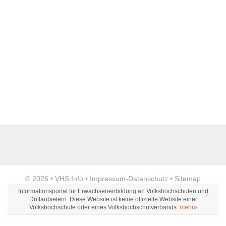
Name der Bildungseinrichtung
*
Standort
*
Anzeige
© 2026 •
VHS Info
•
Impressum
-
Datenschutz
•
Sitemap
Webseite
Informationsportal für Erwachsenenbildung an Volkshochschulen und
Drittanbietern. Diese Website ist keine offizielle Website einer
Volkshochschule oder eines Volkshochschulverbands.
mehr»