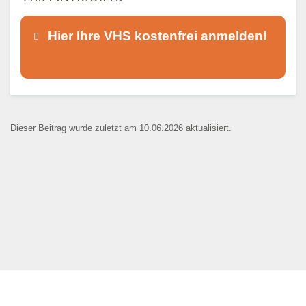
Hier Ihre VHS kostenfrei anmelden!
Dieser Teil dient lediglich zur
Kontaktaufnahme und ist nicht
Dieser Beitrag wurde zuletzt am 10.06.2026 aktualisiert.
öffentlich sichtbar.
Ansprechpartner
*
E-Mail
*