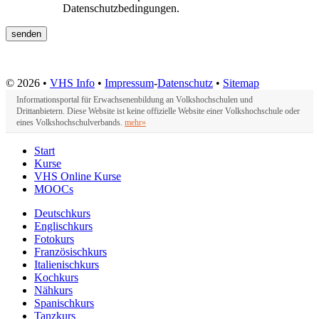
Datenschutzbedingungen.
© 2026 •
VHS Info
•
Impressum
-
Datenschutz
•
Sitemap
Informationsportal für Erwachsenenbildung an Volkshochschulen und
Drittanbietern. Diese Website ist keine offizielle Website einer Volkshochschule oder
eines Volkshochschulverbands.
mehr»
Start
Kurse
VHS Online Kurse
MOOCs
Deutschkurs
Englischkurs
Fotokurs
Französischkurs
Italienischkurs
Kochkurs
Nähkurs
Spanischkurs
Tanzkurs