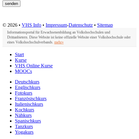
© 2026 •
VHS Info
•
Impressum
-
Datenschutz
•
Sitemap
Informationsportal für Erwachsenenbildung an Volkshochschulen und
Drittanbietern. Diese Website ist keine offizielle Website einer Volkshochschule oder
eines Volkshochschulverbands.
mehr»
Start
Kurse
VHS Online Kurse
MOOCs
Deutschkurs
Englischkurs
Fotokurs
Französischkurs
Italienischkurs
Kochkurs
Nähkurs
Spanischkurs
Tanzkurs
Yogakurs