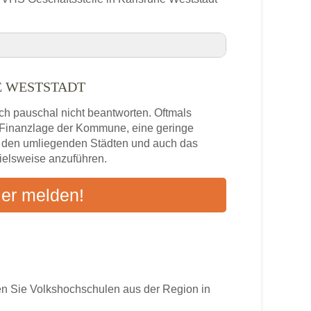
E WESTSTADT
uhe Weststadt VHS-Kurse in Ihrer Nähe
ich pauschal nicht beantworten. Oftmals
ststadt
e Finanzlage der Kommune, eine geringe
n den umliegenden Städten und auch das
pielsweise anzuführen.
s
ier melden!
ten an
 Sie Volkshochschulen aus der Region in