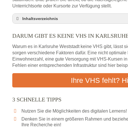
Unterrichtsorte oder Kursorte zur Verfügung stellt.
Inhaltsverzeichnis
Darum gibt es keine VHS in Karlsruhe Weststadt
DARUM GIBT ES KEINE VHS IN KARLSRUH
3 schnelle Tipps
Checkliste: So finden auch Menschen aus Karlsr
Warum es in Karlsruhe Weststadt keine VHS gibt, lässt s
Abendschule in der Region rund um Karlsruhe We
sorgen verschiedene Faktoren dafür. Eine nicht optimal
Einwohnerzahl, eine gute Versorgung mit VHS-Kursen i
VHS steht für Erwachsenenbildung
Fehlen einer entsprechenden Infrastruktur sind hier beis
Online-Kurse: Alternative Angebote zum VHS-Kur
Vor- und Nachteile von Online-Kursen
Ihre VHS fehlt? H
Checkliste: Darauf kommt es bei Bildungsangebo
Das bundesweite Volkshochschulwesen
3 SCHNELLE TIPPS
Nutzen Sie die Möglichkeiten des digitalen Lernens!
Denken Sie in einem größeren Rahmen und beziehen
Ihre Recherche ein!