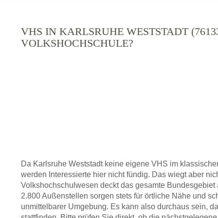
VHS IN KARLSRUHE WESTSTADT (76133 -
VOLKSHOCHSCHULE?
Da Karlsruhe Weststadt keine eigene VHS im klassische
werden Interessierte hier nicht fündig. Das wiegt aber ni
Volkshochschulwesen deckt das gesamte Bundesgebiet a
2.800 Außenstellen sorgen stets für örtliche Nähe und sc
unmittelbarer Umgebung. Es kann also durchaus sein, da
stattfinden. Bitte prüfen Sie direkt, ob die nächstgelege