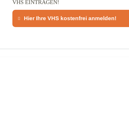
VHS EINTRAGEN!
Hier Ihre VHS kostenfrei anmelden!
Dieser Teil dient lediglich zur Kontaktaufnah
Ansprechpartner
*
E-Mail
*