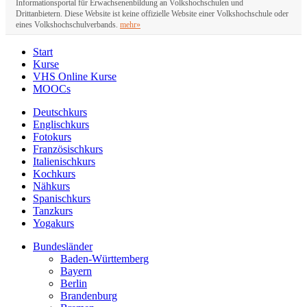
Informationsportal für Erwachsenenbildung an Volkshochschulen und
Drittanbietern. Diese Website ist keine offizielle Website einer Volkshochschule oder
eines Volkshochschulverbands.
mehr»
Start
Kurse
VHS Online Kurse
MOOCs
Deutschkurs
Englischkurs
Fotokurs
Französischkurs
Italienischkurs
Kochkurs
Nähkurs
Spanischkurs
Tanzkurs
Yogakurs
Bundesländer
Baden-Württemberg
Bayern
Berlin
Brandenburg