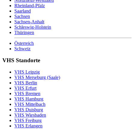
Nordrhein-Westfalen
Rheinland-Pfalz
Saarland
Sachsen
Sachsen-Anhalt
Schleswig-Holstein
Thüringen
Österreich
Schweiz
VHS Standorte
VHS Leipzig
VHS Merseburg (Saale)
VHS Berlin
VHS Erfurt
VHS Bremen
VHS Hamburg
VHS Mittelbach
VHS Duisburg
VHS Wiesbaden
VHS Freiburg
VHS Erlangen