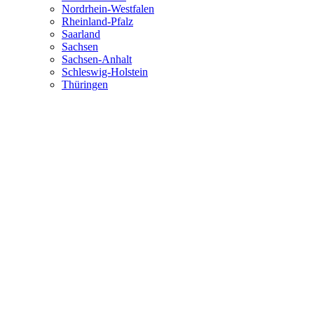
Nordrhein-Westfalen
Rheinland-Pfalz
Saarland
Sachsen
Sachsen-Anhalt
Schleswig-Holstein
Thüringen