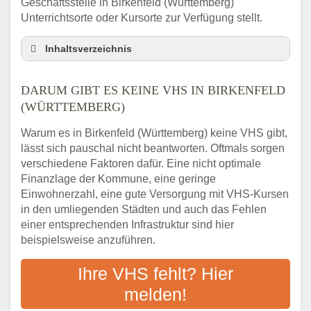
Geschäftsstelle in Birkenfeld (Württemberg)
Unterrichtsorte oder Kursorte zur Verfügung stellt.
Inhaltsverzeichnis
Darum gibt es keine VHS in Birkenfeld
(Württemberg)
DARUM GIBT ES KEINE VHS IN BIRKENFELD
3 schnelle Tipps
(WÜRTTEMBERG)
Checkliste: So finden auch Menschen aus
Warum es in Birkenfeld (Württemberg) keine VHS gibt,
Birkenfeld (Württemberg) VHS-Kurse in Ihrer
lässt sich pauschal nicht beantworten. Oftmals sorgen
Nähe
verschiedene Faktoren dafür. Eine nicht optimale
Abendschule in der Region rund um
Finanzlage der Kommune, eine geringe
Birkenfeld (Württemberg)
Einwohnerzahl, eine gute Versorgung mit VHS-Kursen
VHS steht für Erwachsenenbildung
in den umliegenden Städten und auch das Fehlen
Online-Kurse: Alternative Angebote zum
einer entsprechenden Infrastruktur sind hier
VHS-Kurs
beispielsweise anzuführen.
Vor- und Nachteile von Online-Kursen
Ihre VHS fehlt? Hier
Checkliste: Darauf kommt es bei
Bildungsangeboten an
melden!
Das bundesweite Volkshochschulwesen