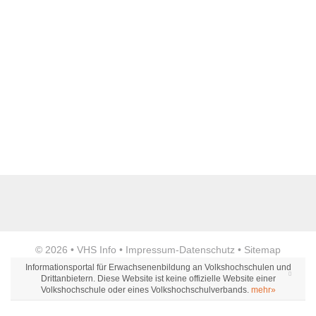
Name der Bildungseinrichtung
*
Standort
*
Anzeige
© 2026 •
VHS Info
•
Impressum
-
Datenschutz
•
Sitemap
Webseite
Informationsportal für Erwachsenenbildung an Volkshochschulen und
Drittanbietern. Diese Website ist keine offizielle Website einer
Volkshochschule oder eines Volkshochschulverbands.
mehr»