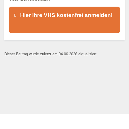
Hier Ihre VHS kostenfrei anmelden!
Dieser Teil dient lediglich zur
Kontaktaufnahme und ist nicht
Dieser Beitrag wurde zuletzt am 04.06.2026 aktualisiert.
öffentlich sichtbar.
Ansprechpartner
*
E-Mail
*