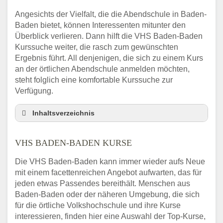
Angesichts der Vielfalt, die die Abendschule in Baden-
Baden bietet, können Interessenten mitunter den
Überblick verlieren. Dann hilft die VHS Baden-Baden
Kurssuche weiter, die rasch zum gewünschten
Ergebnis führt. All denjenigen, die sich zu einem Kurs
an der örtlichen Abendschule anmelden möchten,
steht folglich eine komfortable Kurssuche zur
Verfügung.
Inhaltsverzeichnis
Abendschule Baden-Baden Kurssuche
VHS BADEN-BADEN KURSE
VHS Baden-Baden Kurse
VHS Baden-Baden – Öffnungszeiten und
Die VHS Baden-Baden kann immer wieder aufs Neue
Telefonnummer
mit einem facettenreichen Angebot aufwarten, das für
Stellenangebote der Volkshochschule
jeden etwas Passendes bereithält. Menschen aus
Baden-Baden
Baden-Baden oder der näheren Umgebung, die sich
Online-Kurse – Alternative Angebote zum
für die örtliche Volkshochschule und ihre Kurse
VHS-Kurs
interessieren, finden hier eine Auswahl der Top-Kurse,