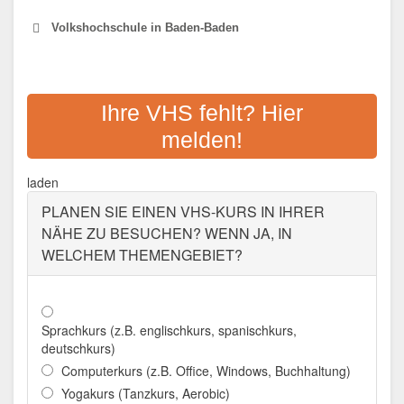
Volkshochschule in Baden-Baden
VOLKSHOCHSCHULE BADEN-
BADEN
Ihre VHS fehlt? Hier
melden!
Adresse:
Jägerweg 10, 76532 Baden-Baden
Aktualisiert: August 2021
laden
PLANEN SIE EINEN VHS-KURS IN IHRER
NÄHE ZU BESUCHEN? WENN JA, IN
WELCHEM THEMENGEBIET?
Sprachkurs (z.B. englischkurs, spanischkurs,
deutschkurs)
Computerkurs (z.B. Office, Windows, Buchhaltung)
Yogakurs (Tanzkurs, Aerobic)