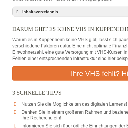
Inhaltsverzeichnis
Darum gibt es keine VHS in Kuppenheim
DARUM GIBT ES KEINE VHS IN KUPPENHE
3 schnelle Tipps
Checkliste: So finden auch Menschen aus Kuppe
Warum es in Kuppenheim keine VHS gibt, lässt sich paus
Abendschule in der Region rund um Kuppenheim
verschiedene Faktoren dafür. Eine nicht optimale Finan
Einwohnerzahl, eine gute Versorgung mit VHS-Kursen i
VHS steht für Erwachsenenbildung
Fehlen einer entsprechenden Infrastruktur sind hier beis
Online-Kurse: Alternative Angebote zum VHS-Kur
Vor- und Nachteile von Online-Kursen
Ihre VHS fehlt? H
Checkliste: Darauf kommt es bei Bildungsangebo
Das bundesweite Volkshochschulwesen
3 SCHNELLE TIPPS
Nutzen Sie die Möglichkeiten des digitalen Lernens!
Denken Sie in einem größeren Rahmen und beziehen
Ihre Recherche ein!
Informieren Sie sich über örtliche Einrichtungen de