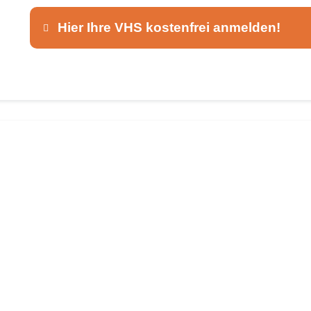
Hier Ihre VHS kostenfrei anmelden!
Dieser Teil dient lediglich zur Kontaktaufnah
Ansprechpartner
*
E-Mail
*