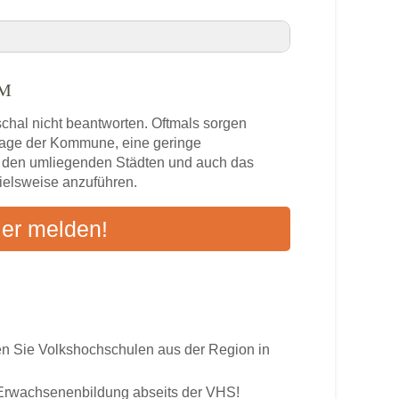
IM
nheim VHS-Kurse in Ihrer Nähe
chal nicht beantworten. Oftmals sorgen
zlage der Kommune, eine geringe
n den umliegenden Städten und auch das
pielsweise anzuführen.
s
ier melden!
ten an
 Sie Volkshochschulen aus der Region in
r Erwachsenenbildung abseits der VHS!