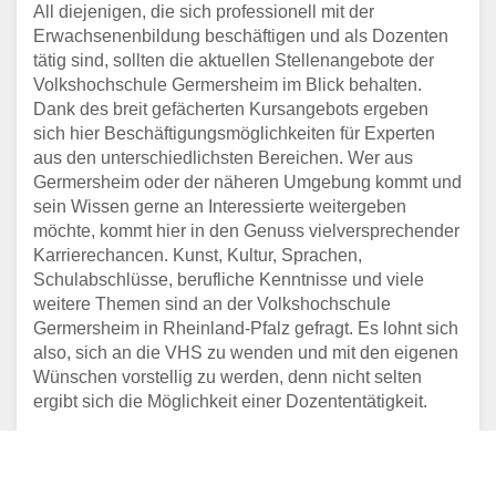
All diejenigen, die sich professionell mit der
ORTENAU
Erwachsenenbildung beschäftigen und als Dozenten
tätig sind, sollten die aktuellen Stellenangebote der
Adresse:
Oberacherner Str. 19, 77855 Achern
Volkshochschule Germersheim im Blick behalten.
Aktualisiert: August 2021
Dank des breit gefächerten Kursangebots ergeben
sich hier Beschäftigungsmöglichkeiten für Experten
VOLKSHOCHSCHULE DER
aus den unterschiedlichsten Bereichen. Wer aus
STADT AHLEN
Germersheim oder der näheren Umgebung kommt und
sein Wissen gerne an Interessierte weitergeben
Adresse:
Markt 15, 59227 Ahlen
möchte, kommt hier in den Genuss vielversprechender
Aktualisiert: August 2021
Karrierechancen. Kunst, Kultur, Sprachen,
Schulabschlüsse, berufliche Kenntnisse und viele
VOLKSHOCHSCHULE DER
weitere Themen sind an der Volkshochschule
STADT AHRENSBURG
Germersheim in Rheinland-Pfalz gefragt. Es lohnt sich
also, sich an die VHS zu wenden und mit den eigenen
Adresse:
Bahnhofstr. 24, vhs-Haus, 22926
Wünschen vorstellig zu werden, denn nicht selten
Ahrensburg
ergibt sich die Möglichkeit einer Dozententätigkeit.
Aktualisiert: August 2021
VOLKSHOCHSCHULE
LANDKREIS AICHACH-