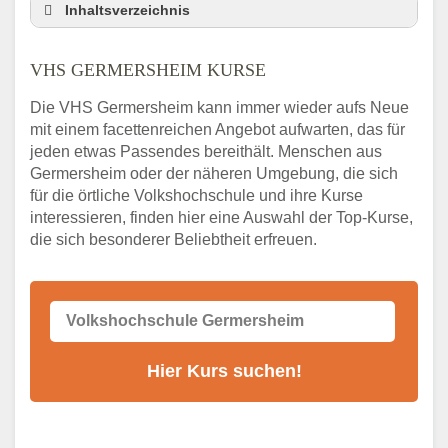
Inhaltsverzeichnis
VHS Nebenstelle in Germersheim und
Umgebung
VHS GERMERSHEIM KURSE
3 Tipps
Die VHS Germersheim kann immer wieder aufs Neue
Abendschule Germersheim Kurssuche
mit einem facettenreichen Angebot aufwarten, das für
VHS Germersheim Kurse
jeden etwas Passendes bereithält. Menschen aus
VHS Germersheim – Öffnungszeiten und
Germersheim oder der näheren Umgebung, die sich
Telefonnummer
für die örtliche Volkshochschule und ihre Kurse
interessieren, finden hier eine Auswahl der Top-Kurse,
Stellenangebote der Volkshochschule
die sich besonderer Beliebtheit erfreuen.
Germersheim
Online-Kurse – Alternative Angebote zum
VHS-Kurs
Alternativen zum VHS Programm 2026 in
Germersheim