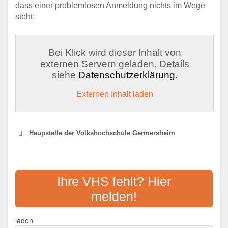
dass einer problemlosen Anmeldung nichts im Wege
steht:
Bei Klick wird dieser Inhalt von
externen Servern geladen. Details
siehe
Datenschutzerklärung
.
Externen Inhalt laden
Haupstelle der Volkshochschule Germersheim
VOLKSHOCHSCHULE
AACHEN -
Ihre VHS fehlt? Hier
WEITERBILDUNGSZENTRUM
melden!
Adresse:
Peterstr. 21-25, 52062 Aachen
laden
Aktualisiert: August 2021