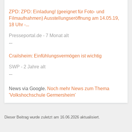
Dieser Teil dient lediglich zur
ZPD: ZPD: Einladung! (geeignet für Foto- und
Kontaktaufnahme und ist nicht
Filmaufnahmen) Ausstellungseröffnung am 14.05.19,
öffentlich sichtbar.
18 Uhr -...
Presseportal.de - 7 Monat alt
...
Ansprechpartner
*
Crailsheim: Einfühlungsvermögen ist wichtig
SWP - 2 Jahre alt
...
E-Mail
*
News via Google.
Noch mehr News zum Thema
'Volkshochschule Germersheim'
Dieser Beitrag wurde zuletzt am 16.06.2026 aktualisiert.
Name der Bildungseinrichtung
*