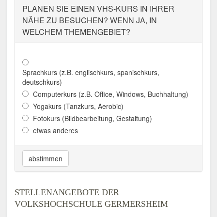
PLANEN SIE EINEN VHS-KURS IN IHRER
VOLKSHOCHSCHULE AALEN
NÄHE ZU BESUCHEN? WENN JA, IN
WELCHEM THEMENGEBIET?
Adresse:
Im Torhaus, Gmünder Str. 9, 73430
Aalen
Aktualisiert: August 2021
Sprachkurs (z.B. englischkurs, spanischkurs,
VOLKSHOCHSCHULE
deutschkurs)
ABENSBERG
Computerkurs (z.B. Office, Windows, Buchhaltung)
Yogakurs (Tanzkurs, Aerobic)
Adresse:
Stadtplatz 1, 93326 Abensberg
Fotokurs (Bildbearbeitung, Gestaltung)
Aktualisiert: August 2021
etwas anderes
VOLKSHOCHSCHULE
ABERLAND
abstimmen
Adresse:
Amtsgerichtstraße 6 - 8, 94209
Regen
STELLENANGEBOTE DER
Aktualisiert: August 2021
VOLKSHOCHSCHULE GERMERSHEIM
KREIS-VOLKSHOCHSCHULE