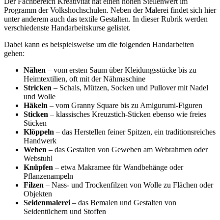
Der Fachbereich Kreativität hat einen hohen Stellenwert im
Programm der Volkshochschulen. Neben der Malerei findet sich hier
unter anderem auch das textile Gestalten. In dieser Rubrik werden
verschiedenste Handarbeitskurse gelistet.
Dabei kann es beispielsweise um die folgenden Handarbeiten
gehen:
Nähen
– vom ersten Saum über Kleidungsstücke bis zu
Heimtextilien, oft mit der Nähmaschine
Stricken
– Schals, Mützen, Socken und Pullover mit Nadel
und Wolle
Häkeln
– vom Granny Square bis zu Amigurumi-Figuren
Sticken
– klassisches Kreuzstich-Sticken ebenso wie freies
Sticken
Klöppeln
– das Herstellen feiner Spitzen, ein traditionsreiches
Handwerk
Weben
– das Gestalten von Geweben am Webrahmen oder
Webstuhl
Knüpfen
– etwa Makramee für Wandbehänge oder
Pflanzenampeln
Filzen
– Nass- und Trockenfilzen von Wolle zu Flächen oder
Objekten
Seidenmalerei
– das Bemalen und Gestalten von
Seidentüchern und Stoffen