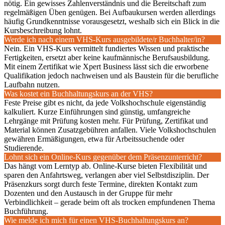
nötig. Ein gewisses Zahlenverständnis und die Bereitschaft zum
regelmäßigen Üben genügen. Bei Aufbaukursen werden allerdings
häufig Grundkenntnisse vorausgesetzt, weshalb sich ein Blick in die
Kursbeschreibung lohnt.
Werde ich nach einem VHS-Kurs ausgebildete/r Buchhalter/in?
Nein. Ein VHS-Kurs vermittelt fundiertes Wissen und praktische
Fertigkeiten, ersetzt aber keine kaufmännische Berufsausbildung.
Mit einem Zertifikat wie Xpert Business lässt sich die erworbene
Qualifikation jedoch nachweisen und als Baustein für die berufliche
Laufbahn nutzen.
Was kostet ein Buchhaltungskurs an der VHS?
Feste Preise gibt es nicht, da jede Volkshochschule eigenständig
kalkuliert. Kurze Einführungen sind günstig, umfangreiche
Lehrgänge mit Prüfung kosten mehr. Für Prüfung, Zertifikat und
Material können Zusatzgebühren anfallen. Viele Volkshochschulen
gewähren Ermäßigungen, etwa für Arbeitssuchende oder
Studierende.
Lohnt sich ein Online-Kurs gegenüber dem Präsenzunterricht?
Das hängt vom Lerntyp ab. Online-Kurse bieten Flexibilität und
sparen den Anfahrtsweg, verlangen aber viel Selbstdisziplin. Der
Präsenzkurs sorgt durch feste Termine, direkten Kontakt zum
Dozenten und den Austausch in der Gruppe für mehr
Verbindlichkeit – gerade beim oft als trocken empfundenen Thema
Buchführung.
Wie melde ich mich für einen VHS-Buchhaltungskurs an?