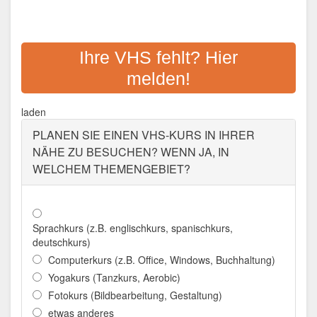
KREISVOLKSHOCHSCHULE
STENDAL
Ihre VHS fehlt? Hier
melden!
Adresse:
Bahnhofstraße 3, 39606 Hansestadt
Osterburg (Altmark)
laden
Aktualisiert: August 2021
PLANEN SIE EINEN VHS-KURS IN IHRER
NÄHE ZU BESUCHEN? WENN JA, IN
WELCHEM THEMENGEBIET?
Sprachkurs (z.B. englischkurs, spanischkurs,
deutschkurs)
Computerkurs (z.B. Office, Windows, Buchhaltung)
Yogakurs (Tanzkurs, Aerobic)
Fotokurs (Bildbearbeitung, Gestaltung)
etwas anderes