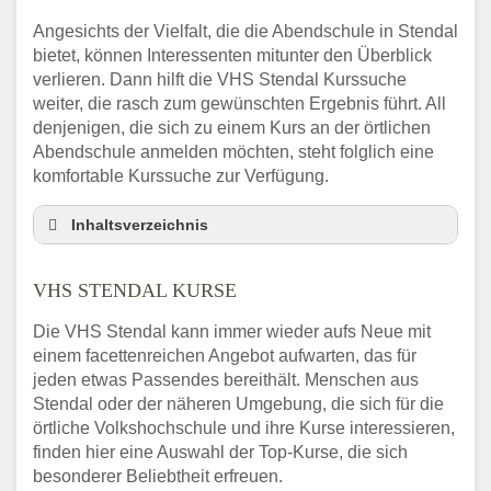
Angesichts der Vielfalt, die die Abendschule in Stendal
bietet, können Interessenten mitunter den Überblick
verlieren. Dann hilft die VHS Stendal Kurssuche
weiter, die rasch zum gewünschten Ergebnis führt. All
denjenigen, die sich zu einem Kurs an der örtlichen
Abendschule anmelden möchten, steht folglich eine
komfortable Kurssuche zur Verfügung.
Inhaltsverzeichnis
Abendschule Stendal Kurssuche
VHS STENDAL KURSE
VHS Stendal Kurse
VHS Stendal – Öffnungszeiten und
Die VHS Stendal kann immer wieder aufs Neue mit
Telefonnummer
einem facettenreichen Angebot aufwarten, das für
Stellenangebote der Volkshochschule
jeden etwas Passendes bereithält. Menschen aus
Stendal
Stendal oder der näheren Umgebung, die sich für die
Online-Kurse – Alternative Angebote zum
örtliche Volkshochschule und ihre Kurse interessieren,
VHS-Kurs
finden hier eine Auswahl der Top-Kurse, die sich
besonderer Beliebtheit erfreuen.
Alternativen zum VHS Programm 2026 in