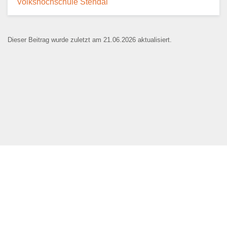
'Volkshochschule Stendal'
E-Mail
*
Dieser Beitrag wurde zuletzt am 21.06.2026 aktualisiert.
Name der Bildungseinrichtung
*
Standort
*
Webseite