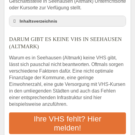
Geschäftsstelle in Seehausen (Altmark) Unterrichtsorte
oder Kursorte zur Verfügung stellt.
Inhaltsverzeichnis
Darum gibt es keine VHS in Seehausen
(Altmark)
DARUM GIBT ES KEINE VHS IN SEEHAUSEN
3 schnelle Tipps
(ALTMARK)
Checkliste: So finden auch Menschen aus
Warum es in Seehausen (Altmark) keine VHS gibt,
Seehausen (Altmark) VHS-Kurse in Ihrer
lässt sich pauschal nicht beantworten. Oftmals sorgen
Nähe
verschiedene Faktoren dafür. Eine nicht optimale
Abendschule in der Region rund um
Finanzlage der Kommune, eine geringe
Seehausen (Altmark)
Einwohnerzahl, eine gute Versorgung mit VHS-Kursen
VHS steht für Erwachsenenbildung
in den umliegenden Städten und auch das Fehlen
Online-Kurse: Alternative Angebote zum
einer entsprechenden Infrastruktur sind hier
VHS-Kurs
beispielsweise anzuführen.
Vor- und Nachteile von Online-Kursen
Ihre VHS fehlt? Hier
Checkliste: Darauf kommt es bei
Bildungsangeboten an
melden!
Das bundesweite Volkshochschulwesen