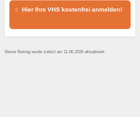
Hier Ihre VHS kostenfrei anmelden!
Dieser Teil dient lediglich zur
Kontaktaufnahme und ist nicht
Dieser Beitrag wurde zuletzt am 11.06.2026 aktualisiert.
öffentlich sichtbar.
Ansprechpartner
*
E-Mail
*