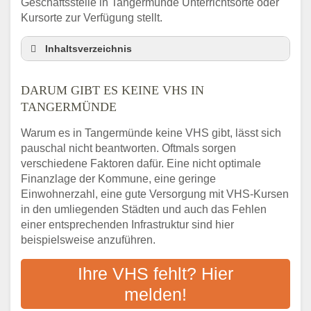
Geschäftsstelle in Tangermünde Unterrichtsorte oder
Kursorte zur Verfügung stellt.
Inhaltsverzeichnis
Darum gibt es keine VHS in Tangermünde
DARUM GIBT ES KEINE VHS IN
3 schnelle Tipps
TANGERMÜNDE
Checkliste: So finden auch Menschen aus
Tangermünde VHS-Kurse in Ihrer Nähe
Warum es in Tangermünde keine VHS gibt, lässt sich
Abendschule in der Region rund um
pauschal nicht beantworten. Oftmals sorgen
Tangermünde
verschiedene Faktoren dafür. Eine nicht optimale
VHS steht für Erwachsenenbildung
Finanzlage der Kommune, eine geringe
Einwohnerzahl, eine gute Versorgung mit VHS-Kursen
Online-Kurse: Alternative Angebote zum
VHS-Kurs
in den umliegenden Städten und auch das Fehlen
einer entsprechenden Infrastruktur sind hier
Vor- und Nachteile von Online-Kursen
beispielsweise anzuführen.
Checkliste: Darauf kommt es bei
Bildungsangeboten an
Ihre VHS fehlt? Hier
Das bundesweite Volkshochschulwesen
melden!