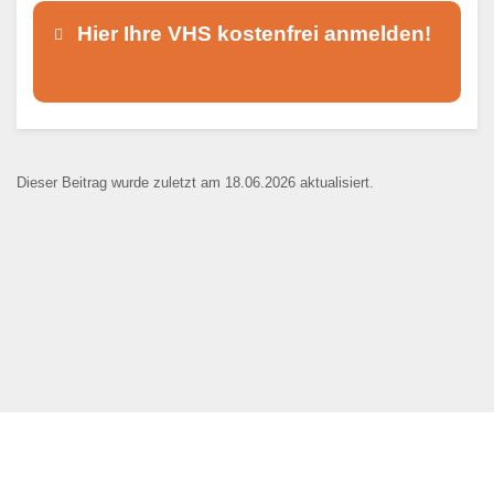
Hier Ihre VHS kostenfrei anmelden!
Dieser Teil dient lediglich zur
Kontaktaufnahme und ist nicht
Dieser Beitrag wurde zuletzt am 18.06.2026 aktualisiert.
öffentlich sichtbar.
Ansprechpartner
*
E-Mail
*