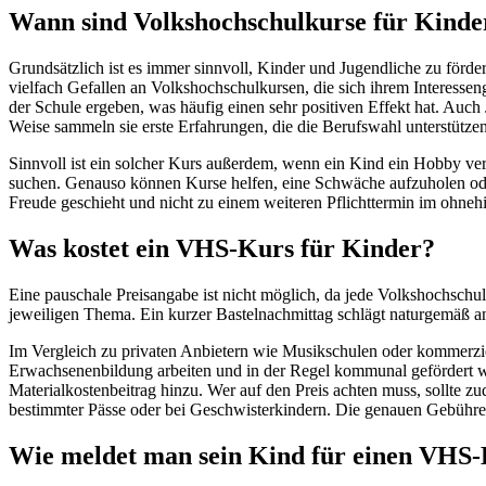
Wann sind Volkshochschulkurse für Kinde
Grundsätzlich ist es immer sinnvoll, Kinder und Jugendliche zu förd
vielfach Gefallen an Volkshochschulkursen, die sich ihrem Interesseng
der Schule ergeben, was häufig einen sehr positiven Effekt hat. Auc
Weise sammeln sie erste Erfahrungen, die die Berufswahl unterstü
Sinnvoll ist ein solcher Kurs außerdem, wenn ein Kind ein Hobby ver
suchen. Genauso können Kurse helfen, eine Schwäche aufzuholen oder e
Freude geschieht und nicht zu einem weiteren Pflichttermin im ohneh
Was kostet ein VHS-Kurs für Kinder?
Eine pauschale Preisangabe ist nicht möglich, da jede Volkshochschu
jeweiligen Thema. Ein kurzer Bastelnachmittag schlägt naturgemäß an
Im Vergleich zu privaten Anbietern wie Musikschulen oder kommerziell
Erwachsenenbildung arbeiten und in der Regel kommunal gefördert w
Materialkostenbeitrag hinzu. Wer auf den Preis achten muss, sollt
bestimmter Pässe oder bei Geschwisterkindern. Die genauen Gebühre
Wie meldet man sein Kind für einen VHS-