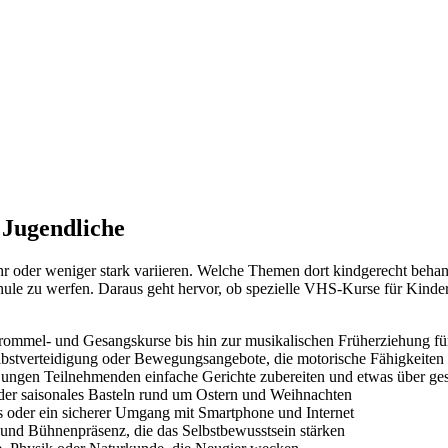
 Jugendliche
er weniger stark variieren. Welche Themen dort kindgerecht behandelt 
schule zu werfen. Daraus geht hervor, ob spezielle VHS-Kurse für Kin
rommel- und Gesangskurse bis hin zur musikalischen Früherziehung für
lbstverteidigung oder Bewegungsangebote, die motorische Fähigkeiten 
jungen Teilnehmenden einfache Gerichte zubereiten und etwas über ge
er saisonales Basteln rund um Ostern und Weihnachten
 oder ein sicherer Umgang mit Smartphone und Internet
 und Bühnenpräsenz, die das Selbstbewusstsein stärken