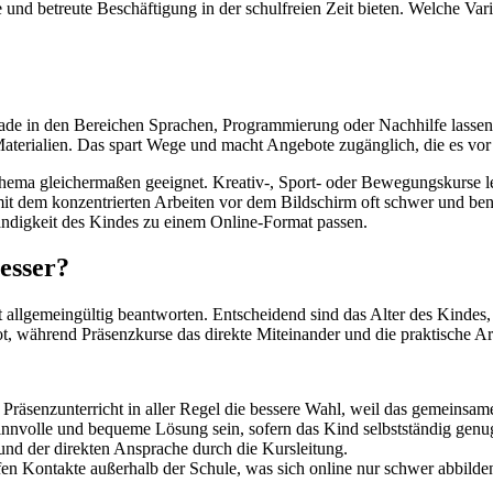
le und betreute Beschäftigung in der schulfreien Zeit bieten. Welche Va
erade in den Bereichen Sprachen, Programmierung oder Nachhilfe lasse
aterialien. Das spart Wege und macht Angebote zugänglich, die es vor Or
 Thema gleichermaßen geeignet. Kreativ-, Sport- oder Bewegungskurse l
mit dem konzentrierten Arbeiten vor dem Bildschirm oft schwer und benö
ändigkeit des Kindes zu einem Online-Format passen.
besser?
ht allgemeingültig beantworten. Entscheidend sind das Alter des Kinde
, während Präsenzkurse das direkte Miteinander und die praktische Arb
r Präsenzunterricht in aller Regel die bessere Wahl, weil das gemeinsame
innvolle und bequeme Lösung sein, sofern das Kind selbstständig genug
und der direkten Ansprache durch die Kursleitung.
n Kontakte außerhalb der Schule, was sich online nur schwer abbilden 