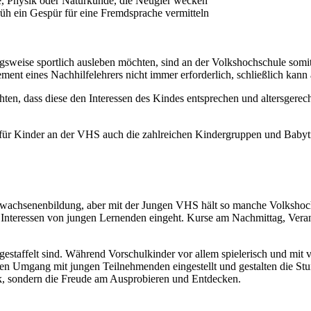
, Physik oder Naturkunde, die Neugier wecken
früh ein Gespür für eine Fremdsprache vermitteln
ngsweise sportlich ausleben möchten, sind an der Volkshochschule som
ement eines Nachhilfelehrers nicht immer erforderlich, schließlich ka
en, dass diese den Interessen des Kindes entsprechen und altersgerech
Kinder an der VHS auch die zahlreichen Kindergruppen und Babytreff
Erwachsenenbildung, aber mit der Jungen VHS hält so manche Volkshoc
und Interessen von jungen Lernenden eingeht. Kurse am Nachmittag, Ve
gestaffelt sind. Während Vorschulkinder vor allem spielerisch und mit 
 den Umgang mit jungen Teilnehmenden eingestellt und gestalten die S
ck, sondern die Freude am Ausprobieren und Entdecken.