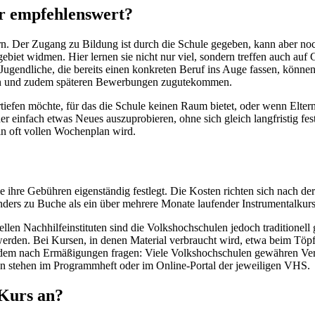
r empfehlenswert?
ern. Der Zugang zu Bildung ist durch die Schule gegeben, kann aber no
ebiet widmen. Hier lernen sie nicht nur viel, sondern treffen auch auf
h Jugendliche, die bereits einen konkreten Beruf ins Auge fassen, kön
tzen und zudem späteren Bewerbungen zugutekommen.
tiefen möchte, für das die Schule keinen Raum bietet, oder wenn Elter
infach etwas Neues auszuprobieren, ohne sich gleich langfristig festz
in oft vollen Wochenplan wird.
le ihre Gebühren eigenständig festlegt. Die Kosten richten sich nach 
ders zu Buche als ein über mehrere Monate laufender Instrumentalkurs
en Nachhilfeinstituten sind die Volkshochschulen jedoch traditionell g
erden. Bei Kursen, in denen Material verbraucht wird, etwa beim Töp
e zudem nach Ermäßigungen fragen: Viele Volkshochschulen gewähren V
n stehen im Programmheft oder im Online-Portal der jeweiligen VHS.
Kurs an?