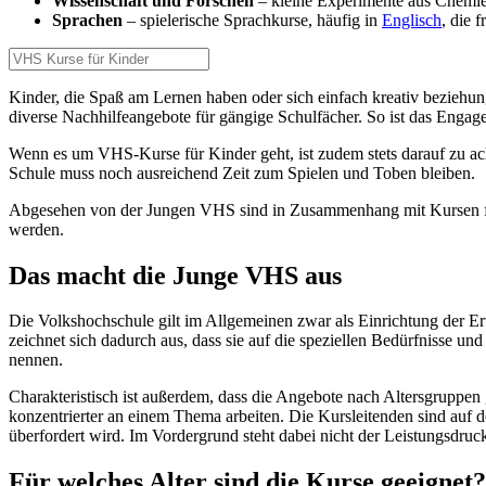
Wissenschaft und Forschen
– kleine Experimente aus Chemie
Sprachen
– spielerische Sprachkurse, häufig in
Englisch
, die 
Kinder, die Spaß am Lernen haben oder sich einfach kreativ beziehu
diverse Nachhilfeangebote für gängige Schulfächer. So ist das Engag
Wenn es um VHS-Kurse für Kinder geht, ist zudem stets darauf zu acht
Schule muss noch ausreichend Zeit zum Spielen und Toben bleiben.
Abgesehen von der Jungen VHS sind in Zusammenhang mit Kursen für 
werden.
Das macht die Junge VHS aus
Die Volkshochschule gilt im Allgemeinen zwar als Einrichtung der 
zeichnet sich dadurch aus, dass sie auf die speziellen Bedürfnisse 
nennen.
Charakteristisch ist außerdem, dass die Angebote nach Altersgruppen 
konzentrierter an einem Thema arbeiten. Die Kursleitenden sind auf
überfordert wird. Im Vordergrund steht dabei nicht der Leistungsdru
Für welches Alter sind die Kurse geeignet?