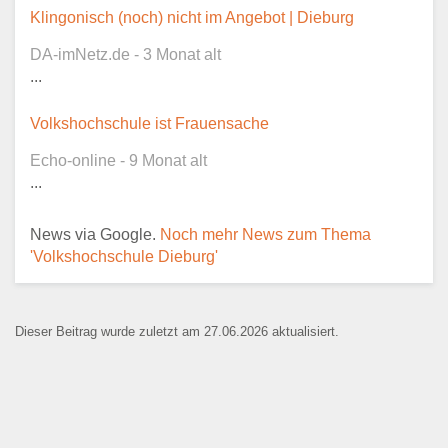
Dieser Teil dient lediglich zur
Klingonisch (noch) nicht im Angebot | Dieburg
Kontaktaufnahme und ist nicht
DA-imNetz.de - 3 Monat alt
öffentlich sichtbar.
...
Volkshochschule ist Frauensache
Echo-online - 9 Monat alt
Ansprechpartner
*
...
News via Google.
Noch mehr News zum Thema
'Volkshochschule Dieburg'
E-Mail
*
Dieser Beitrag wurde zuletzt am 27.06.2026 aktualisiert.
Name der Bildungseinrichtung
*