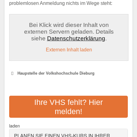
problemlosen Anmeldung nichts im Wege steht:
Bei Klick wird dieser Inhalt von
externen Servern geladen. Details
siehe
Datenschutzerklärung
.
Externen Inhalt laden
Haupstelle der Volkshochschule Dieburg
VOLKSHOCHSCHULE
DARMSTADT-DIEBURG
Ihre VHS fehlt? Hier
melden!
Adresse:
Albinistraße 23, 64807 Dieburg
Aktualisiert: August 2021
laden
PLANEN SIE EINEN VHS-KURS IN IHRER