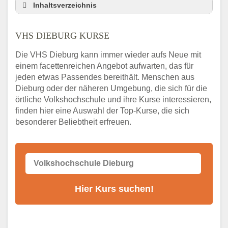
Inhaltsverzeichnis
VHS Nebenstelle in Dieburg und Umgebung
VHS DIEBURG KURSE
3 Tipps
Abendschule Dieburg Kurssuche
Die VHS Dieburg kann immer wieder aufs Neue mit
VHS Dieburg Kurse
einem facettenreichen Angebot aufwarten, das für
jeden etwas Passendes bereithält. Menschen aus
VHS Dieburg – Öffnungszeiten und
Telefonnummer
Dieburg oder der näheren Umgebung, die sich für die
örtliche Volkshochschule und ihre Kurse interessieren,
Stellenangebote der Volkshochschule
finden hier eine Auswahl der Top-Kurse, die sich
Dieburg
besonderer Beliebtheit erfreuen.
Online-Kurse – Alternative Angebote zum
VHS-Kurs
Alternativen zum VHS Programm 2026 in
Dieburg