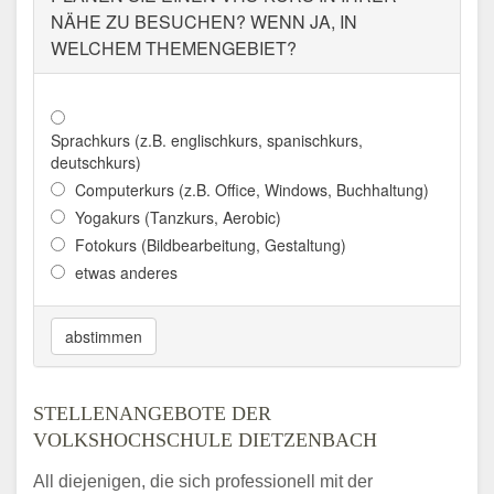
VOLKSHOCHSCHULE AALEN
NÄHE ZU BESUCHEN? WENN JA, IN
WELCHEM THEMENGEBIET?
Adresse:
Im Torhaus, Gmünder Str. 9, 73430
Aalen
Aktualisiert: August 2021
Sprachkurs (z.B. englischkurs, spanischkurs,
VOLKSHOCHSCHULE
deutschkurs)
ABENSBERG
Computerkurs (z.B. Office, Windows, Buchhaltung)
Yogakurs (Tanzkurs, Aerobic)
Adresse:
Stadtplatz 1, 93326 Abensberg
Fotokurs (Bildbearbeitung, Gestaltung)
Aktualisiert: August 2021
etwas anderes
VOLKSHOCHSCHULE
ABERLAND
abstimmen
Adresse:
Amtsgerichtstraße 6 - 8, 94209
Regen
STELLENANGEBOTE DER
Aktualisiert: August 2021
VOLKSHOCHSCHULE DIETZENBACH
KREIS-VOLKSHOCHSCHULE
All diejenigen, die sich professionell mit der