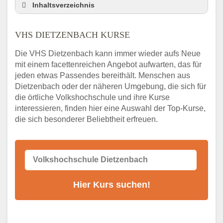
Inhaltsverzeichnis
VHS Nebenstelle in Dietzenbach und
Umgebung
VHS DIETZENBACH KURSE
3 Tipps
Die VHS Dietzenbach kann immer wieder aufs Neue
Abendschule Dietzenbach Kurssuche
mit einem facettenreichen Angebot aufwarten, das für
VHS Dietzenbach Kurse
jeden etwas Passendes bereithält. Menschen aus
VHS Dietzenbach – Öffnungszeiten und
Dietzenbach oder der näheren Umgebung, die sich für
Telefonnummer
die örtliche Volkshochschule und ihre Kurse
interessieren, finden hier eine Auswahl der Top-Kurse,
Stellenangebote der Volkshochschule
die sich besonderer Beliebtheit erfreuen.
Dietzenbach
Online-Kurse – Alternative Angebote zum
VHS-Kurs
Alternativen zum VHS Programm 2026 in
Dietzenbach