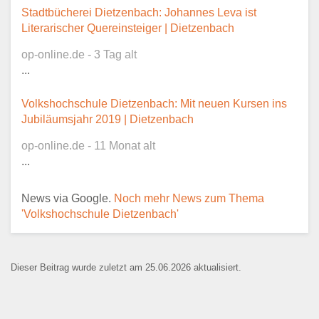
Dieser Teil dient lediglich zur
Stadtbücherei Dietzenbach: Johannes Leva ist
Kontaktaufnahme und ist nicht
Literarischer Quereinsteiger | Dietzenbach
öffentlich sichtbar.
op-online.de - 3 Tag alt
...
Volkshochschule Dietzenbach: Mit neuen Kursen ins
Ansprechpartner
*
Jubiläumsjahr 2019 | Dietzenbach
op-online.de - 11 Monat alt
...
E-Mail
*
News via Google.
Noch mehr News zum Thema
'Volkshochschule Dietzenbach'
Dieser Beitrag wurde zuletzt am 25.06.2026 aktualisiert.
Name der Bildungseinrichtung
*