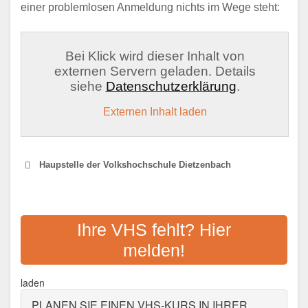
einer problemlosen Anmeldung nichts im Wege steht:
Bei Klick wird dieser Inhalt von
externen Servern geladen. Details
siehe
Datenschutzerklärung
.
Externen Inhalt laden
Haupstelle der Volkshochschule Dietzenbach
VOLKSHOCHSCHULE
AACHEN -
Ihre VHS fehlt? Hier
WEITERBILDUNGSZENTRUM
melden!
Adresse:
Peterstr. 21-25, 52062 Aachen
laden
Aktualisiert: August 2021
PLANEN SIE EINEN VHS-KURS IN IHRER