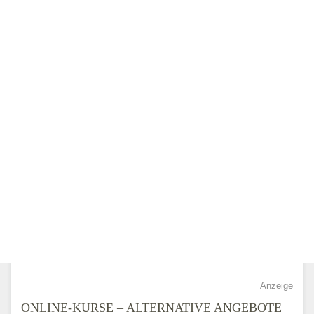
Adresse:
Steubstraße 3, 86551 Aichach
Aktualisiert: August 2021
AKTUELLES FORUM
VOLKSHOCHSCHULE
Adresse:
Vagedesstraße 2, 48683 Ahaus
Aktualisiert: August 2021
VOLKSHOCHSCHULE
AICHWALD
Adresse:
Seestraße 8, 73773 Aichwald
Aktualisiert: August 2021
Anzeige
ONLINE-KURSE – ALTERNATIVE ANGEBOTE