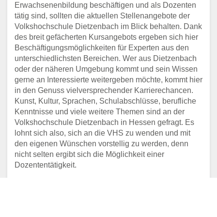
ORTENAU
Erwachsenenbildung beschäftigen und als Dozenten
tätig sind, sollten die aktuellen Stellenangebote der
Adresse:
Oberacherner Str. 19, 77855 Achern
Volkshochschule Dietzenbach im Blick behalten. Dank
Aktualisiert: August 2021
des breit gefächerten Kursangebots ergeben sich hier
Beschäftigungsmöglichkeiten für Experten aus den
VOLKSHOCHSCHULE DER
unterschiedlichsten Bereichen. Wer aus Dietzenbach
STADT AHLEN
oder der näheren Umgebung kommt und sein Wissen
gerne an Interessierte weitergeben möchte, kommt hier
Adresse:
Markt 15, 59227 Ahlen
in den Genuss vielversprechender Karrierechancen.
Aktualisiert: August 2021
Kunst, Kultur, Sprachen, Schulabschlüsse, berufliche
Kenntnisse und viele weitere Themen sind an der
VOLKSHOCHSCHULE DER
Volkshochschule Dietzenbach in Hessen gefragt. Es
STADT AHRENSBURG
lohnt sich also, sich an die VHS zu wenden und mit
den eigenen Wünschen vorstellig zu werden, denn
Adresse:
Bahnhofstr. 24, vhs-Haus, 22926
nicht selten ergibt sich die Möglichkeit einer
Ahrensburg
Dozententätigkeit.
Aktualisiert: August 2021
VOLKSHOCHSCHULE
LANDKREIS AICHACH-
FRIEDBERG E.V.