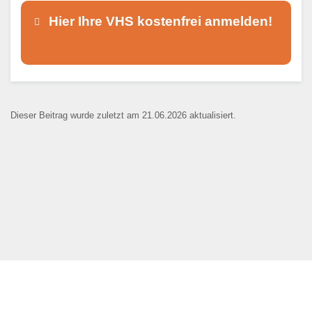
Hier Ihre VHS kostenfrei anmelden!
Dieser Teil dient lediglich zur
Kontaktaufnahme und ist nicht
Dieser Beitrag wurde zuletzt am 21.06.2026 aktualisiert.
öffentlich sichtbar.
Ansprechpartner
*
E-Mail
*