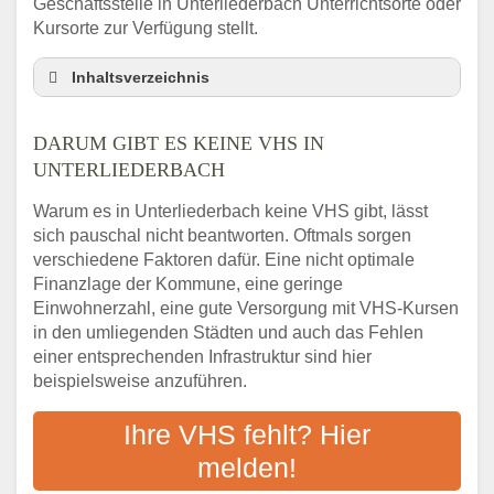
Geschäftsstelle in Unterliederbach Unterrichtsorte oder
Kursorte zur Verfügung stellt.
Inhaltsverzeichnis
Darum gibt es keine VHS in Unterliederbach
DARUM GIBT ES KEINE VHS IN
3 schnelle Tipps
UNTERLIEDERBACH
Checkliste: So finden auch Menschen aus
Unterliederbach VHS-Kurse in Ihrer Nähe
Warum es in Unterliederbach keine VHS gibt, lässt
Abendschule in der Region rund um
sich pauschal nicht beantworten. Oftmals sorgen
Unterliederbach
verschiedene Faktoren dafür. Eine nicht optimale
VHS steht für Erwachsenenbildung
Finanzlage der Kommune, eine geringe
Einwohnerzahl, eine gute Versorgung mit VHS-Kursen
Online-Kurse: Alternative Angebote zum
VHS-Kurs
in den umliegenden Städten und auch das Fehlen
einer entsprechenden Infrastruktur sind hier
Vor- und Nachteile von Online-Kursen
beispielsweise anzuführen.
Checkliste: Darauf kommt es bei
Bildungsangeboten an
Ihre VHS fehlt? Hier
Das bundesweite Volkshochschulwesen
melden!