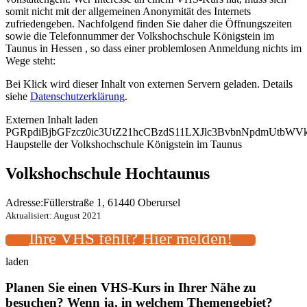
somit nicht mit der allgemeinen Anonymität des Internets
zufriedengeben. Nachfolgend finden Sie daher die Öffnungszeiten
sowie die Telefonnummer der Volkshochschule Königstein im
Taunus in Hessen , so dass einer problemlosen Anmeldung nichts im
Wege steht:
Bei Klick wird dieser Inhalt von externen Servern geladen. Details
siehe
Datenschutzerklärung
.
Externen Inhalt laden
PGRpdiBjbGFzcz0ic3UtZ21hcCBzdS11LXJlc3BvbnNpdmUtbW
Haupstelle der Volkshochschule Königstein im Taunus
Volkshochschule Hochtaunus
Adresse:
Füllerstraße 1, 61440 Oberursel
Aktualisiert: August 2021
Ihre VHS fehlt? Hier melden!
laden
Planen Sie einen VHS-Kurs in Ihrer Nähe zu
besuchen? Wenn ja, in welchem Themengebiet?