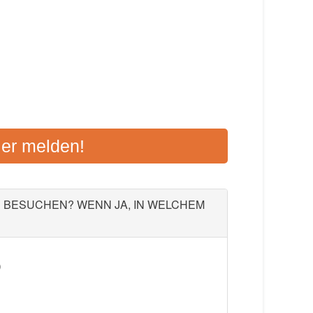
HEIM VOLKSHOCHSCHULE
ier melden!
65428 Rüsselsheim
Aktualisiert: August 2021
U BESUCHEN? WENN JA, IN WELCHEM
)