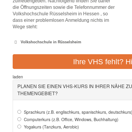
zufriedengeben. Nachfolgend finden Sie daher
die Öffnungszeiten sowie die Telefonnummer der
Volkshochschule Rüsselsheim in Hessen , so
dass einer problemlosen Anmeldung nichts im
Wege steht:
Volkshochschule in Rüsselsheim
KULTUR123 STADT RÜSSELS
Ihre VHS fehlt? H
Adresse:
Am Treff 1, 
laden
PLANEN SIE EINEN VHS-KURS IN IHRER NÄHE Z
THEMENGEBIET?
Sprachkurs (z.B. englischkurs, spanischkurs, deutschkurs
Computerkurs (z.B. Office, Windows, Buchhaltung)
Yogakurs (Tanzkurs, Aerobic)