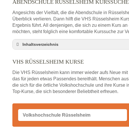
ABENDSCHULE RÜSSELSHEIM KURSSUCHE
Angesichts der Vielfalt, die die Abendschule in Rüsselsh
Überblick verlieren. Dann hilft die VHS Rüsselsheim Ku
Ergebnis führt. All denjenigen, die sich zu einem Kurs a
möchten, steht folglich eine komfortable Kurssuche zur V
Inhaltsverzeichnis
Abendschule Rüsselsheim Kurssuche
VHS RÜSSELSHEIM KURSE
VHS Rüsselsheim Kurse
VHS Rüsselsheim – Öffnungszeiten und Telefon
Die VHS Rüsselsheim kann immer wieder aufs Neue mit e
Stellenangebote der Volkshochschule Rüsselshe
das für jeden etwas Passendes bereithält. Menschen a
die sich für die örtliche Volkshochschule und ihre Kurse i
Online-Kurse – Alternative Angebote zum VHS-Ku
Top-Kurse, die sich besonderer Beliebtheit erfreuen.
Alternativen zum VHS Programm 2026 in Rüssel