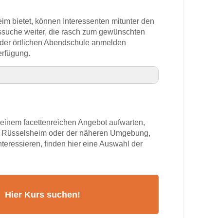
eim bietet, können Interessenten mitunter den
rssuche weiter, die rasch zum gewünschten
n der örtlichen Abendschule anmelden
erfügung.
nummer
inem facettenreichen Angebot aufwarten,
im
us Rüsselsheim oder der näheren Umgebung,
nteressieren, finden hier eine Auswahl der
rs
sheim