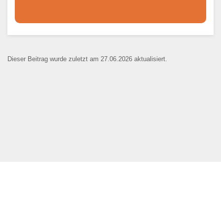
Dieser Teil dient lediglich zur
Kontaktaufnahme und ist nicht
Dieser Beitrag wurde zuletzt am 27.06.2026 aktualisiert.
öffentlich sichtbar.
Ansprechpartner
*
E-Mail
*