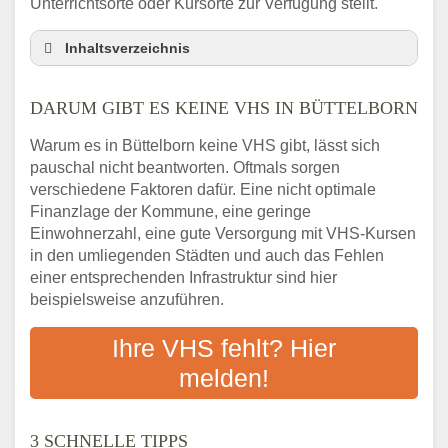
Unterrichtsorte oder Kursorte zur Verfügung stellt.
Inhaltsverzeichnis
Darum gibt es keine VHS in Büttelborn
DARUM GIBT ES KEINE VHS IN BÜTTELBORN
3 schnelle Tipps
Checkliste: So finden auch Menschen aus
Warum es in Büttelborn keine VHS gibt, lässt sich
Büttelborn VHS-Kurse in Ihrer Nähe
pauschal nicht beantworten. Oftmals sorgen
Abendschule in der Region rund um
verschiedene Faktoren dafür. Eine nicht optimale
Büttelborn
Finanzlage der Kommune, eine geringe
VHS steht für Erwachsenenbildung
Einwohnerzahl, eine gute Versorgung mit VHS-Kursen
in den umliegenden Städten und auch das Fehlen
Online-Kurse: Alternative Angebote zum
einer entsprechenden Infrastruktur sind hier
VHS-Kurs
beispielsweise anzuführen.
Vor- und Nachteile von Online-Kursen
Checkliste: Darauf kommt es bei
Ihre VHS fehlt? Hier
Bildungsangeboten an
melden!
Das bundesweite Volkshochschulwesen
3 SCHNELLE TIPPS