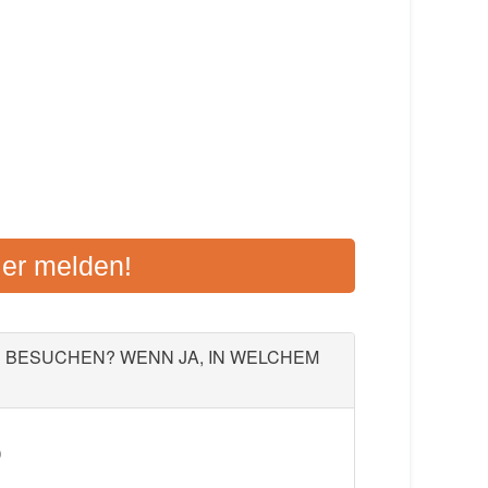
RMSTADT-DIEBURG
ier melden!
23, 64807 Dieburg
Aktualisiert: August 2021
U BESUCHEN? WENN JA, IN WELCHEM
)