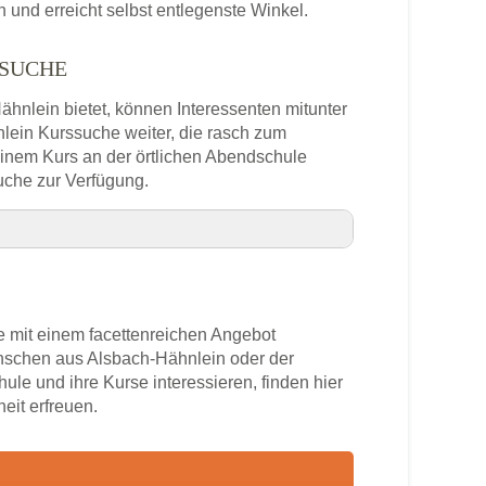
und erreicht selbst entlegenste Winkel.
SSUCHE
Hähnlein bietet, können Interessenten mitunter
nlein Kurssuche weiter, die rasch zum
 einem Kurs an der örtlichen Abendschule
uche zur Verfügung.
ebung
 mit einem facettenreichen Angebot
enschen aus Alsbach-Hähnlein oder der
ule und ihre Kurse interessieren, finden hier
lefonnummer
eit erfreuen.
ähnlein
rs
-Hähnlein