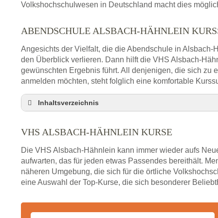
Volkshochschulwesen in Deutschland macht dies möglich 
ABENDSCHULE ALSBACH-HÄHNLEIN KUR
Angesichts der Vielfalt, die die Abendschule in Alsbach-
den Überblick verlieren. Dann hilft die VHS Alsbach-Häh
gewünschten Ergebnis führt. All denjenigen, die sich zu
anmelden möchten, steht folglich eine komfortable Kurss
Inhaltsverzeichnis
VHS Nebenstelle in Alsbach-Hähnlein und Umg
VHS ALSBACH-HÄHNLEIN KURSE
3 Tipps
Abendschule Alsbach-Hähnlein Kurssuche
Die VHS Alsbach-Hähnlein kann immer wieder aufs Neue
VHS Alsbach-Hähnlein Kurse
aufwarten, das für jeden etwas Passendes bereithält. M
näheren Umgebung, die sich für die örtliche Volkshochsch
VHS Alsbach-Hähnlein – Öffnungszeiten und Te
eine Auswahl der Top-Kurse, die sich besonderer Beliebth
Stellenangebote der Volkshochschule Alsbach-H
Online-Kurse – Alternative Angebote zum VHS-Ku
Alternativen zum VHS Programm 2026 in Alsbach