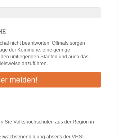
HE
esche VHS-Kurse in Ihrer Nähe
chal nicht beantworten. Oftmals sorgen
zlage der Kommune, eine geringe
n den umliegenden Städten und auch das
pielsweise anzuführen.
s
ier melden!
ten an
 Sie Volkshochschulen aus der Region in
r Erwachsenenbildung abseits der VHS!