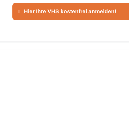
Hier Ihre VHS kostenfrei anmelden!
Dieser Teil dient lediglich zur Kontaktaufnah
Ansprechpartner
*
E-Mail
*