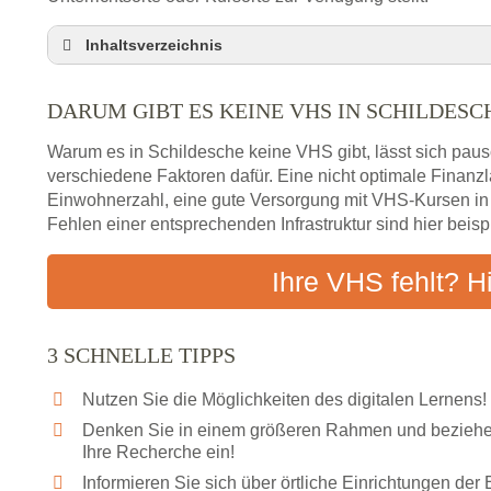
Inhaltsverzeichnis
Darum gibt es keine VHS in Schildesche
DARUM GIBT ES KEINE VHS IN SCHILDESC
3 schnelle Tipps
Checkliste: So finden auch Menschen aus Schild
Warum es in Schildesche keine VHS gibt, lässt sich paus
Abendschule in der Region rund um Schildesche
verschiedene Faktoren dafür. Eine nicht optimale Finan
Einwohnerzahl, eine gute Versorgung mit VHS-Kursen i
VHS steht für Erwachsenenbildung
Fehlen einer entsprechenden Infrastruktur sind hier beis
Online-Kurse: Alternative Angebote zum VHS-Kur
Vor- und Nachteile von Online-Kursen
Ihre VHS fehlt? H
Checkliste: Darauf kommt es bei Bildungsangebo
Das bundesweite Volkshochschulwesen
3 SCHNELLE TIPPS
Nutzen Sie die Möglichkeiten des digitalen Lernens!
Denken Sie in einem größeren Rahmen und beziehen
Ihre Recherche ein!
Informieren Sie sich über örtliche Einrichtungen de