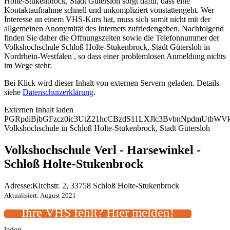
Holte-Stukenbrock, Stadt Gütersloh sorgt dafür, dass eine
Kontaktaufnahme schnell und unkompliziert vonstattengeht. Wer
Interesse an einem VHS-Kurs hat, muss sich somit nicht mit der
allgemeinen Anonymität des Internets zufriedengeben. Nachfolgend
finden Sie daher die Öffnungszeiten sowie die Telefonnummer der
Volkshochschule Schloß Holte-Stukenbrock, Stadt Gütersloh in
Nordrhein-Westfalen , so dass einer problemlosen Anmeldung nichts
im Wege steht:
Bei Klick wird dieser Inhalt von externen Servern geladen. Details
siehe
Datenschutzerklärung
.
Externen Inhalt laden
PGRpdiBjbGFzcz0ic3UtZ21hcCBzdS11LXJlc3BvbnNpdmUtbW
Volkshochschule in Schloß Holte-Stukenbrock, Stadt Gütersloh
Volkshochschule Verl - Harsewinkel -
Schloß Holte-Stukenbrock
Adresse:
Kirchstr. 2, 33758 Schloß Holte-Stukenbrock
Aktualisiert: August 2021
Ihre VHS fehlt? Hier melden!
laden