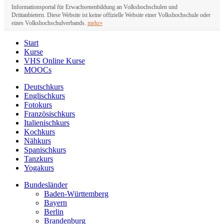
Informationsportal für Erwachsenenbildung an Volkshochschulen und
Drittanbietern. Diese Website ist keine offizielle Website einer Volkshochschule oder
eines Volkshochschulverbands.
mehr»
Start
Kurse
VHS Online Kurse
MOOCs
Deutschkurs
Englischkurs
Fotokurs
Französischkurs
Italienischkurs
Kochkurs
Nähkurs
Spanischkurs
Tanzkurs
Yogakurs
Bundesländer
Baden-Württemberg
Bayern
Berlin
Brandenburg