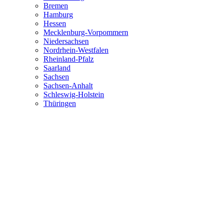
Bremen
Hamburg
Hessen
Mecklenburg-Vorpommern
Niedersachsen
Nordrhein-Westfalen
Rheinland-Pfalz
Saarland
Sachsen
Sachsen-Anhalt
Schleswig-Holstein
Thüringen