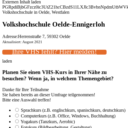
Externen Inhalt laden
PGRpdiBjbGFzcz0ic3UtZ21hcCBzdS11LXJlc3BvbnNpdmUtbW
Volkshochschule in Oelde, Westfalen
Volkshochschule Oelde-Ennigerloh
Adresse:
Herrenstraße 7, 59302 Oelde
Aktualisiert: August 2021
Ihre VHS fehlt? Hier melden!
laden
Planen Sie einen VHS-Kurs in Ihrer Nähe zu
besuchen? Wenn ja, in welchem Themengebiet?
Danke für Ihre Teilnahme
Sie haben bereits an dieser Umfrage teilgenommen!
Bitte eine Auswahl treffen!
Sprachkurs (z.B. englischkurs, spanischkurs, deutschkurs)
Computerkurs (z.B. Office, Windows, Buchhaltung)
Yogakurs (Tanzkurs, Aerobic)
Fotokurs (Bildbearbeitung, Gestaltung)