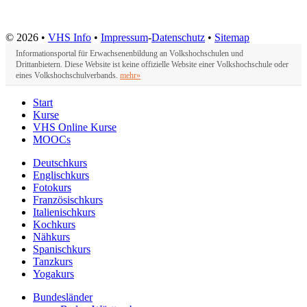
© 2026 •
VHS Info
•
Impressum
-
Datenschutz
•
Sitemap
Informationsportal für Erwachsenenbildung an Volkshochschulen und
Drittanbietern. Diese Website ist keine offizielle Website einer Volkshochschule oder
eines Volkshochschulverbands.
mehr»
Start
Kurse
VHS Online Kurse
MOOCs
Deutschkurs
Englischkurs
Fotokurs
Französischkurs
Italienischkurs
Kochkurs
Nähkurs
Spanischkurs
Tanzkurs
Yogakurs
Bundesländer