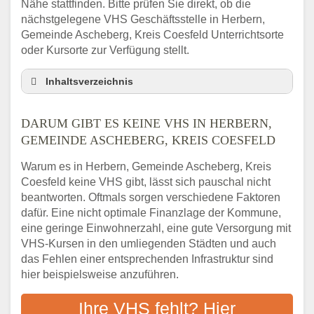
Nähe stattfinden. Bitte prüfen Sie direkt, ob die
nächstgelegene VHS Geschäftsstelle in Herbern,
Gemeinde Ascheberg, Kreis Coesfeld Unterrichtsorte
oder Kursorte zur Verfügung stellt.
Inhaltsverzeichnis
Darum gibt es keine VHS in Herbern,
Gemeinde Ascheberg, Kreis Coesfeld
DARUM GIBT ES KEINE VHS IN HERBERN,
3 schnelle Tipps
GEMEINDE ASCHEBERG, KREIS COESFELD
Checkliste: So finden auch Menschen aus
Warum es in Herbern, Gemeinde Ascheberg, Kreis
Herbern, Gemeinde Ascheberg, Kreis
Coesfeld keine VHS gibt, lässt sich pauschal nicht
Coesfeld VHS-Kurse in Ihrer Nähe
beantworten. Oftmals sorgen verschiedene Faktoren
Abendschule in der Region rund um
dafür. Eine nicht optimale Finanzlage der Kommune,
Herbern, Gemeinde Ascheberg, Kreis
eine geringe Einwohnerzahl, eine gute Versorgung mit
Coesfeld
VHS-Kursen in den umliegenden Städten und auch
VHS steht für Erwachsenenbildung
das Fehlen einer entsprechenden Infrastruktur sind
Online-Kurse: Alternative Angebote zum
hier beispielsweise anzuführen.
VHS-Kurs
Vor- und Nachteile von Online-Kursen
Ihre VHS fehlt? Hier