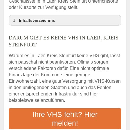
Geschäftsstelle in Laer, Kreis Steinfurt Unterrichtsorte
oder Kursorte zur Verfügung stellt.
Inhaltsverzeichnis
Darum gibt es keine VHS in Laer, Kreis
Steinfurt
DARUM GIBT ES KEINE VHS IN LAER, KREIS
3 schnelle Tipps
STEINFURT
Checkliste: So finden auch Menschen aus
Warum es in Laer, Kreis Steinfurt keine VHS gibt, lässt
Laer, Kreis Steinfurt VHS-Kurse in Ihrer Nähe
sich pauschal nicht beantworten. Oftmals sorgen
Abendschule in der Region rund um Laer,
verschiedene Faktoren dafür. Eine nicht optimale
Kreis Steinfurt
Finanzlage der Kommune, eine geringe
VHS steht für Erwachsenenbildung
Einwohnerzahl, eine gute Versorgung mit VHS-Kursen
Online-Kurse: Alternative Angebote zum
in den umliegenden Städten und auch das Fehlen
VHS-Kurs
einer entsprechenden Infrastruktur sind hier
beispielsweise anzuführen.
Vor- und Nachteile von Online-Kursen
Checkliste: Darauf kommt es bei
Ihre VHS fehlt? Hier
Bildungsangeboten an
melden!
Das bundesweite Volkshochschulwesen