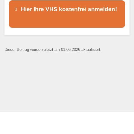
Hier Ihre VHS kostenfrei anmelden!
Dieser Teil dient lediglich zur
Kontaktaufnahme und ist nicht
Dieser Beitrag wurde zuletzt am 01.06.2026 aktualisiert.
öffentlich sichtbar.
Ansprechpartner
*
E-Mail
*