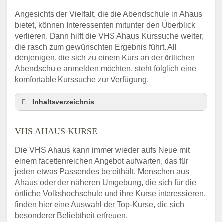
Angesichts der Vielfalt, die die Abendschule in Ahaus
bietet, können Interessenten mitunter den Überblick
verlieren. Dann hilft die VHS Ahaus Kurssuche weiter,
die rasch zum gewünschten Ergebnis führt. All
denjenigen, die sich zu einem Kurs an der örtlichen
Abendschule anmelden möchten, steht folglich eine
komfortable Kurssuche zur Verfügung.
Inhaltsverzeichnis
Abendschule Ahaus Kurssuche
VHS AHAUS KURSE
VHS Ahaus Kurse
VHS Ahaus – Öffnungszeiten und
Die VHS Ahaus kann immer wieder aufs Neue mit
Telefonnummer
einem facettenreichen Angebot aufwarten, das für
Stellenangebote der Volkshochschule Ahaus
jeden etwas Passendes bereithält. Menschen aus
Online-Kurse – Alternative Angebote zum
Ahaus oder der näheren Umgebung, die sich für die
VHS-Kurs
örtliche Volkshochschule und ihre Kurse interessieren,
finden hier eine Auswahl der Top-Kurse, die sich
Alternativen zum VHS Programm 2026 in
besonderer Beliebtheit erfreuen.
Ahaus