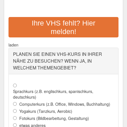
AKTUELLES FORUM
VOLKSHOCHSCHULE
Ihre VHS fehlt? Hier
melden!
Adresse:
Vagedesstraße 2, 48683 Ahaus
Aktualisiert: August 2021
laden
PLANEN SIE EINEN VHS-KURS IN IHRER
NÄHE ZU BESUCHEN? WENN JA, IN
WELCHEM THEMENGEBIET?
Sprachkurs (z.B. englischkurs, spanischkurs,
deutschkurs)
Computerkurs (z.B. Office, Windows, Buchhaltung)
Yogakurs (Tanzkurs, Aerobic)
Fotokurs (Bildbearbeitung, Gestaltung)
etwas anderes