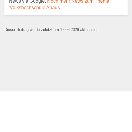
News via Google.
Noch mehr News zum Thema
E-Mail
*
'Volkshochschule Ahaus'
Dieser Beitrag wurde zuletzt am 17.06.2026 aktualisiert.
Name der Bildungseinrichtung
*
Standort
*
Webseite