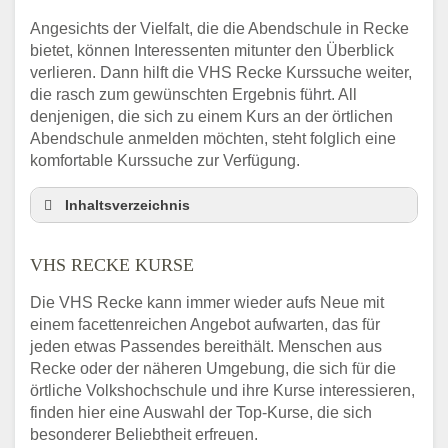
Angesichts der Vielfalt, die die Abendschule in Recke
bietet, können Interessenten mitunter den Überblick
verlieren. Dann hilft die VHS Recke Kurssuche weiter,
die rasch zum gewünschten Ergebnis führt. All
denjenigen, die sich zu einem Kurs an der örtlichen
Abendschule anmelden möchten, steht folglich eine
komfortable Kurssuche zur Verfügung.
Inhaltsverzeichnis
Abendschule Recke Kurssuche
VHS RECKE KURSE
VHS Recke Kurse
VHS Recke – Öffnungszeiten und
Die VHS Recke kann immer wieder aufs Neue mit
Telefonnummer
einem facettenreichen Angebot aufwarten, das für
Stellenangebote der Volkshochschule Recke
jeden etwas Passendes bereithält. Menschen aus
Online-Kurse – Alternative Angebote zum
Recke oder der näheren Umgebung, die sich für die
VHS-Kurs
örtliche Volkshochschule und ihre Kurse interessieren,
finden hier eine Auswahl der Top-Kurse, die sich
Alternativen zum VHS Programm 2026 in
besonderer Beliebtheit erfreuen.
Recke