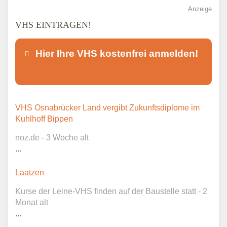
Anzeige
VHS EINTRAGEN!
Hier Ihre VHS kostenfrei anmelden!
Dieser Teil dient lediglich zur
VHS Osnabrücker Land vergibt Zukunftsdiplome im
Kontaktaufnahme und ist nicht
Kuhlhoff Bippen
öffentlich sichtbar.
noz.de - 3 Woche alt
...
Laatzen
Ansprechpartner
*
Kurse der Leine-VHS finden auf der Baustelle statt - 2
Monat alt
...