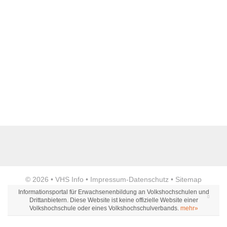
Name der Bildungseinrichtung
*
Standort
*
Anzeige
© 2026 •
VHS Info
•
Impressum
-
Datenschutz
•
Sitemap
Webseite
Informationsportal für Erwachsenenbildung an Volkshochschulen und
Drittanbietern. Diese Website ist keine offizielle Website einer
Volkshochschule oder eines Volkshochschulverbands.
mehr»