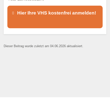
Hier Ihre VHS kostenfrei anmelden!
Dieser Teil dient lediglich zur
Kontaktaufnahme und ist nicht
Dieser Beitrag wurde zuletzt am 04.06.2026 aktualisiert.
öffentlich sichtbar.
Ansprechpartner
*
E-Mail
*