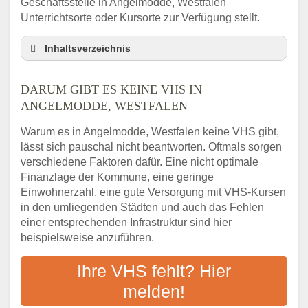
Geschäftsstelle in Angelmodde, Westfalen
Unterrichtsorte oder Kursorte zur Verfügung stellt.
Inhaltsverzeichnis
Darum gibt es keine VHS in Angelmodde,
Westfalen
DARUM GIBT ES KEINE VHS IN
3 schnelle Tipps
ANGELMODDE, WESTFALEN
Checkliste: So finden auch Menschen aus
Warum es in Angelmodde, Westfalen keine VHS gibt,
Angelmodde, Westfalen VHS-Kurse in Ihrer
lässt sich pauschal nicht beantworten. Oftmals sorgen
Nähe
verschiedene Faktoren dafür. Eine nicht optimale
Abendschule in der Region rund um
Finanzlage der Kommune, eine geringe
Angelmodde, Westfalen
Einwohnerzahl, eine gute Versorgung mit VHS-Kursen
VHS steht für Erwachsenenbildung
in den umliegenden Städten und auch das Fehlen
Online-Kurse: Alternative Angebote zum
einer entsprechenden Infrastruktur sind hier
VHS-Kurs
beispielsweise anzuführen.
Vor- und Nachteile von Online-Kursen
Ihre VHS fehlt? Hier
Checkliste: Darauf kommt es bei
Bildungsangeboten an
melden!
Das bundesweite Volkshochschulwesen