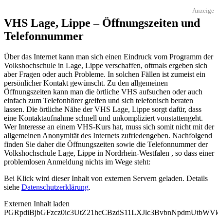
Anzeige
VHS Lage, Lippe – Öffnungszeiten und
Telefonnummer
Über das Internet kann man sich einen Eindruck vom Programm der
Volkshochschule in Lage, Lippe verschaffen, oftmals ergeben sich
aber Fragen oder auch Probleme. In solchen Fällen ist zumeist ein
persönlicher Kontakt gewünscht. Zu den allgemeinen
Öffnungszeiten kann man die örtliche VHS aufsuchen oder auch
einfach zum Telefonhörer greifen und sich telefonisch beraten
lassen. Die örtliche Nähe der VHS Lage, Lippe sorgt dafür, dass
eine Kontaktaufnahme schnell und unkompliziert vonstattengeht.
Wer Interesse an einem VHS-Kurs hat, muss sich somit nicht mit der
allgemeinen Anonymität des Internets zufriedengeben. Nachfolgend
finden Sie daher die Öffnungszeiten sowie die Telefonnummer der
Volkshochschule Lage, Lippe in Nordrhein-Westfalen , so dass einer
problemlosen Anmeldung nichts im Wege steht:
Bei Klick wird dieser Inhalt von externen Servern geladen. Details
siehe
Datenschutzerklärung
.
Externen Inhalt laden
PGRpdiBjbGFzcz0ic3UtZ21hcCBzdS11LXJlc3BvbnNpdmUtb