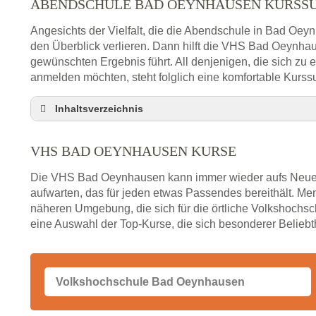
ABENDSCHULE BAD OEYNHAUSEN KURSS
Angesichts der Vielfalt, die die Abendschule in Bad Oeyn
den Überblick verlieren. Dann hilft die VHS Bad Oeynha
gewünschten Ergebnis führt. All denjenigen, die sich zu
anmelden möchten, steht folglich eine komfortable Kurss
Inhaltsverzeichnis
Abendschule Bad Oeynhausen Kurssuche
VHS BAD OEYNHAUSEN KURSE
VHS Bad Oeynhausen Kurse
VHS Bad Oeynhausen – Öffnungszeiten und Tel
Die VHS Bad Oeynhausen kann immer wieder aufs Neue 
Stellenangebote der Volkshochschule Bad Oeyn
aufwarten, das für jeden etwas Passendes bereithält. 
näheren Umgebung, die sich für die örtliche Volkshochsch
Online-Kurse – Alternative Angebote zum VHS-Ku
eine Auswahl der Top-Kurse, die sich besonderer Beliebth
Alternativen zum VHS Programm 2026 in Bad O