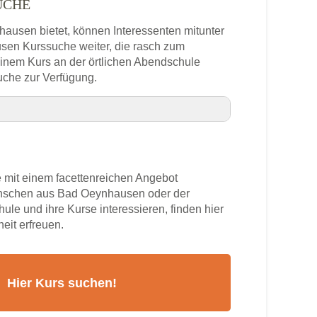
UCHE
hausen bietet, können Interessenten mitunter
usen Kurssuche weiter, die rasch zum
 einem Kurs an der örtlichen Abendschule
uche zur Verfügung.
efonnummer
mit einem facettenreichen Angebot
hausen
Menschen aus Bad Oeynhausen oder der
ule und ihre Kurse interessieren, finden hier
rs
eit erfreuen.
eynhausen