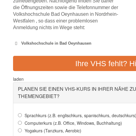
zufriedengeben. Nachfolgend finden Sie daher
die Öffnungszeiten sowie die Telefonnummer der
Volkshochschule Bad Oeynhausen in Nordrhein-
Westfalen , so dass einer problemlosen
Anmeldung nichts im Wege steht:
Volkshochschule in Bad Oeynhausen
VOLKSHOCHSCHULE MINDE
Ihre VHS fehlt? H
Adresse:
Kaiserstraße 14, 
laden
PLANEN SIE EINEN VHS-KURS IN IHRER NÄHE Z
THEMENGEBIET?
Sprachkurs (z.B. englischkurs, spanischkurs, deutschkurs
Computerkurs (z.B. Office, Windows, Buchhaltung)
Yogakurs (Tanzkurs, Aerobic)