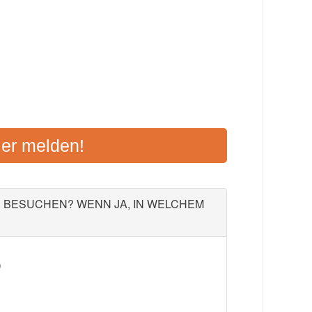
N - BAD OYENHAUSEN
ier melden!
32545 Bad Oeynhausen
Aktualisiert: August 2021
U BESUCHEN? WENN JA, IN WELCHEM
)